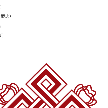
波
曾慶忠）
化
8月