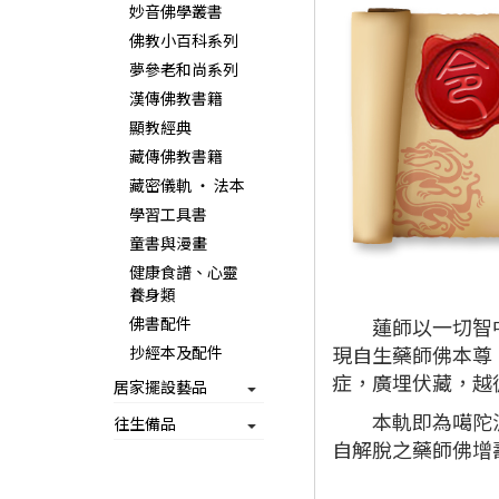
妙音佛學叢書
佛教小百科系列
夢參老和尚系列
漢傳佛教書籍
顯教經典
藏傳佛教書籍
藏密儀軌 ‧ 法本
學習工具書
童書與漫畫
健康食譜、心靈
養身類
佛書配件
蓮師以一切智中悲
現自生藥師佛本尊
抄經本及配件
症，廣埋伏藏，越
居家擺設藝品
本軌即為噶陀派大
往生備品
自解脫之藥師佛增