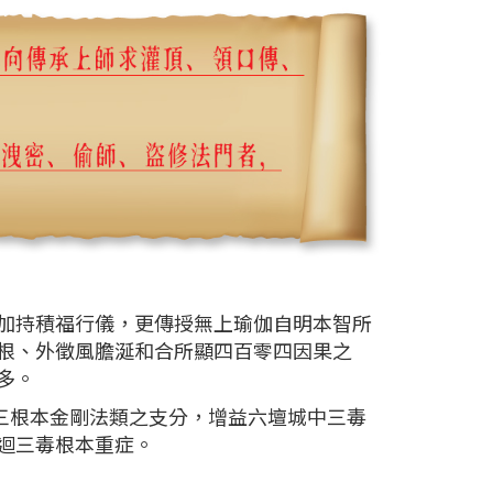
加持積福行儀，更傳授無上瑜伽自明本智所
根、外徵風膽涎和合所顯四百零四因果之
多。
三根本金剛法類之支分，增益六壇城中三毒
迴三毒根本重症。