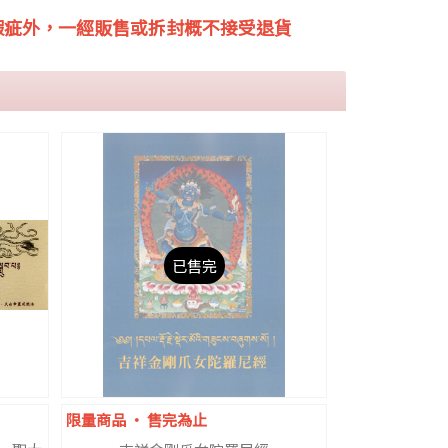
瑕疵外，一經販售或拆封概不接受退貨
已售完
限量商品 ‧ 售完為止