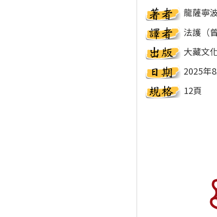
龍薩寧
法護（
大藏文
2025年
12頁