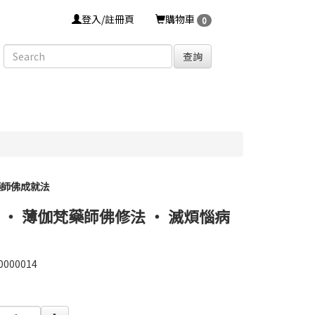
登入/註冊頁
購物車
0
查詢
藥師佛成就法
 ‧ 薄伽梵藥師佛修法 ‧ 滅煩惱病
0000014
0000014
0000004182002