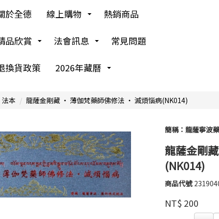
關於全德
線上購物
熱銷商品
精品欣賞
法會訊息
常見問題
退換貨政策
2026年藏曆
 法本
龍薩金剛藏 ‧ 薄伽梵藥師佛修法 ‧ 滅煩惱病(NK014)
簡稱：龍薩寧波
龍薩金剛藏
(NK014)
商品代號
231904
大
231904
藏
品牌
NT$
200
文
化
GOODS00000000