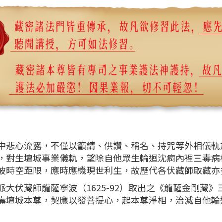
心流露，不僅以籲請、供讚、稱名、持咒等外相儀軌
，對生壇城事業儀軌，望除自他眾生輪迴沈痾內裡三毒病
彼時空距限，應時應機現世利生，故歷代各伏藏師取藏亦
伏藏師龍薩寧波（1625-92）取出之《龍薩金剛藏》
壽壇城本尊，契應以發菩提心，起本尊淨相，治滅自他輪