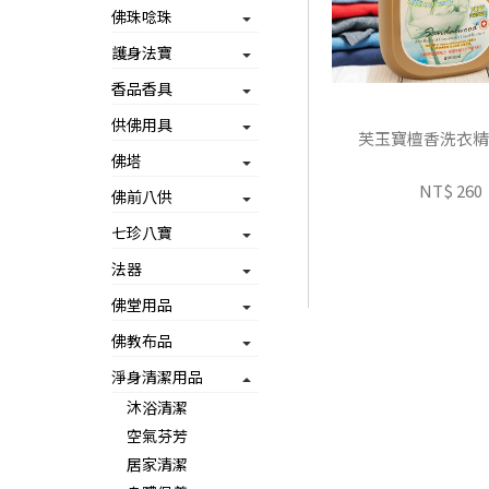
佛珠唸珠
護身法寶
香品香具
供佛用具
芙玉寶檀香洗衣精-2
佛塔
NT$ 260
佛前八供
七珍八寶
法器
佛堂用品
佛教布品
淨身清潔用品
沐浴清潔
空氣芬芳
居家清潔