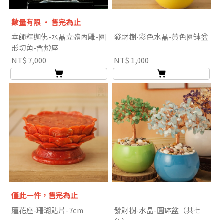
數量有限 ‧ 售完為止
本師釋迦佛-水晶立體內雕-圓
發財樹-彩色水晶-黃色圓缽盆
形切角-含燈座
NT$ 7,000
NT$ 1,000
僅此一件，售完為止
蓮花座-珊瑚貼片-7cm
發財樹-水晶-圓缽盆（共七