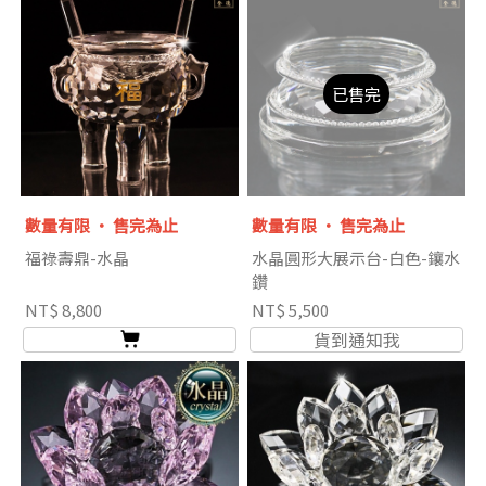
已售完
數量有限 ‧ 售完為止
數量有限 ‧ 售完為止
福祿壽鼎-水晶
水晶圓形大展示台-白色-鑲水
鑽
NT$ 8,800
NT$ 5,500
貨到通知我