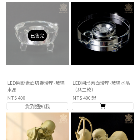
已售完
LED圓形素面切邊燈座-玻璃
LED圓形素面燈座-玻璃水晶
水晶
（共二款）
NT$ 400
NT$ 400 起
貨到通知我