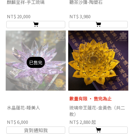
麒麟呈祥-手工琉璃
聽茶沙彌-陶塑石
NT$ 20,000
NT$ 3,980
已售完
數量有限 ‧ 售完為止
水晶蓮花-睡美人
琉璃帝王蓮花-金黃色（共二
款）
NT$ 6,000
NT$ 2,880 起
貨到通知我