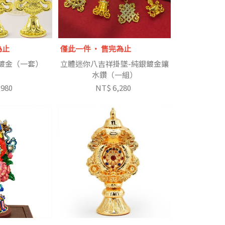
為止
僅此一件 ‧ 售完為止
鍍金（一套）
立體迷你八吉祥掛墜-純銀鍍金鑲
水鑽（一組）
,980
NT$ 6,280