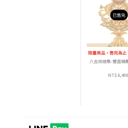
已售完
限量商品，售完為止
八吉祥總集-雙面精雕-
NT$ 6,40