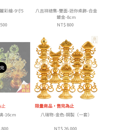
麗彩繪-9寸5
八吉祥總集-雙面-迷你桌飾-合金
鍍金-8cm
,500
NT$ 800
完
為止
限量商品，售完為止
-16cm
八瑞物-金色-銅製（一套）
,800
NT$ 26,000