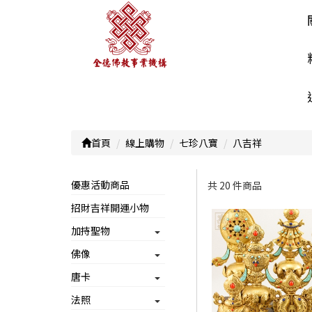
首頁
線上購物
七珍八寶
八吉祥
優惠活動商品
共 20 件商品
招財吉祥開運小物
顯示篩選條件
加持聖物
佛像
唐卡
法照