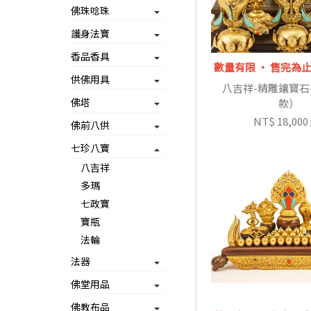
佛珠唸珠
護身法寶
香品香具
數量有限 ‧ 售完為
供佛用具
八吉祥-精雕鑲寶石
佛塔
款）
NT$ 18,000
佛前八供
七珍八寶
八吉祥
多瑪
七政寶
寶瓶
法輪
法器
佛堂用品
佛教布品