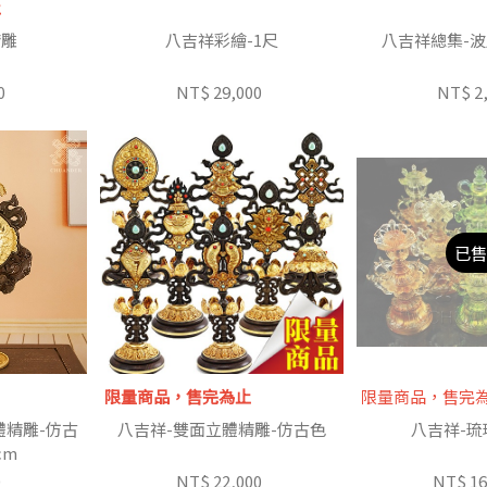
止
精雕
八吉祥彩繪-1尺
八吉祥總集-波
0
NT$ 29,000
NT$ 2
已售
限量商品，售完為止
限量商品，售完
體精雕-仿古
八吉祥-雙面立體精雕-仿古色
八吉祥-琉璃
cm
0
NT$ 22,000
NT$ 16