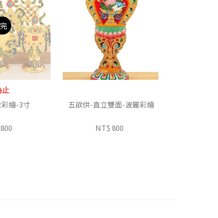
完
為止
彩繪-3寸
五欲供-直立雙面-波麗彩繪
,800
NT$ 800