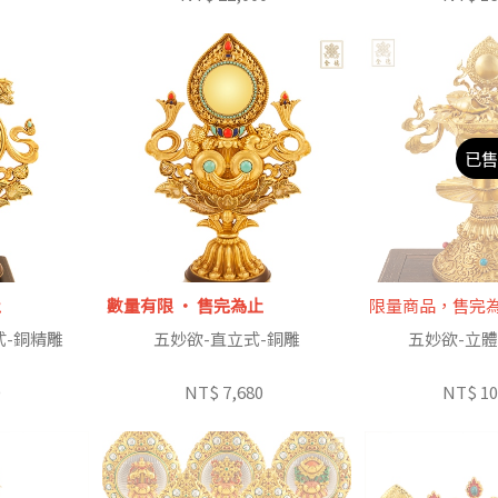
已售
止
數量有限 ‧ 售完為止
限量商品，售完
式-銅精雕
五妙欲-直立式-銅雕
五妙欲-立體
0
NT$ 7,680
NT$ 10