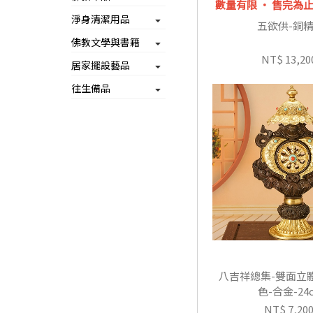
數量有限 ‧ 售完為
淨身清潔用品
五欲供-銅
佛教文學與書籍
NT$ 13,20
居家擺設藝品
往生備品
八吉祥總集-雙面立
色-合金-24
NT$ 7,20