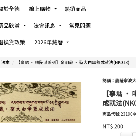
關於全德
線上購物
熱銷商品
精品欣賞
法會訊息
常見問題
退換貨政策
2026年藏曆
 法本
【寧瑪 ‧ 噶陀派系列】金剛藏 ‧ 聖大白傘蓋成就法(NK013)
簡稱：龍薩寧波
【寧瑪 ‧
成就法(NK0
商品代號
231904
大
231904
藏
品牌
NT$
200
文
化
GOODS00000000