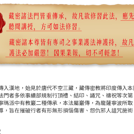
漢地，始見於唐代不空三藏，藏傳密教將印度傳入本
法門者多依事續部規制行頂禮、結印、誦咒、禱祝等次第
寧瑪派中有教巖二種傳承，本法屬巖傳，為龍薩寧波所取
尊，旨在摧破行者有形無形損惱傷害、怨仇邪人詛咒施術
波