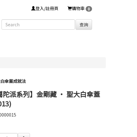
登入/註冊頁
購物車
0
查詢
大白傘蓋成就法
 噶陀派系列】金剛藏 ‧ 聖大白傘蓋
13)
0000015
0000015
0000004183607