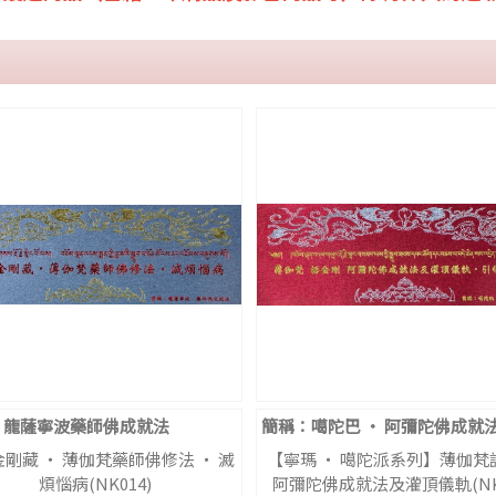
：龍薩寧波藥師佛成就法
簡稱：噶陀巴 ‧ 阿彌陀佛成就
剛藏 ‧ 薄伽梵藥師佛修法 ‧ 滅
【寧瑪 ‧ 噶陀派系列】薄伽梵
煩惱病(NK014)
阿彌陀佛成就法及灌頂儀軌(NK0