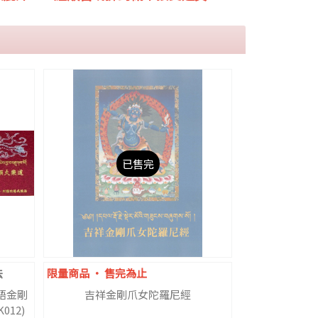
已售完
法
限量商品 ‧ 售完為止
語金剛
吉祥金剛爪女陀羅尼經
12)