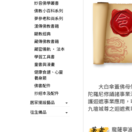
妙音佛學叢書
佛教小百科系列
夢參老和尚系列
漢傳佛教書籍
顯教經典
藏傳佛教書籍
藏密儀軌 ‧ 法本
學習工具書
童書與漫畫
健康食譜、心靈
養身類
佛書配件
大白傘蓋佛母傳入
陀羅尼修誦諸事業
抄經本及配件
護迴遮事業應用，
居家擺設藝品
九壇城尊之迴遮煮
往生備品
龍薩寧