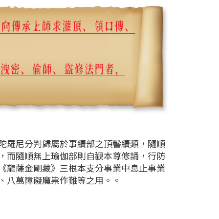
陀羅尼分判歸屬於事續部之頂髻續類，隨順
，而隨順無上瑜伽部則自觀本尊修誦，行防
《龍薩金剛藏》三根本支分事業中息止事業
、八萬障礙魔祟作難等之用。。