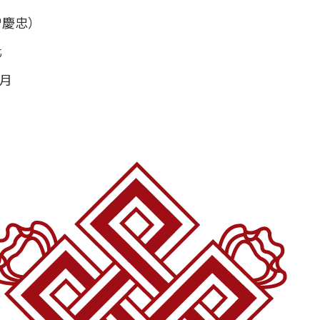
曾慶忠）
化
8月