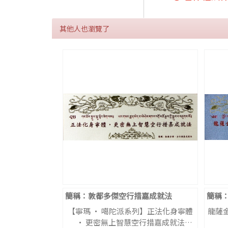
其他人也瀏覽了
簡稱：敦都多傑空行措嘉成就法
簡稱
【寧瑪 ‧ 噶陀派系列】正法化身寧體
龍薩金
‧ 更密無上智慧空行措嘉成就法