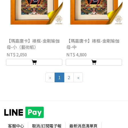
【瑪嘉唐卡】裱框-金剛瑜伽
【瑪嘉唐卡】裱框-金剛瑜伽
母-小（藝術紙）
母-中
NT$ 2,050
NT$ 4,800
«
1
2
»
客服中心
取消/訂閱電子報
最新消息清單頁