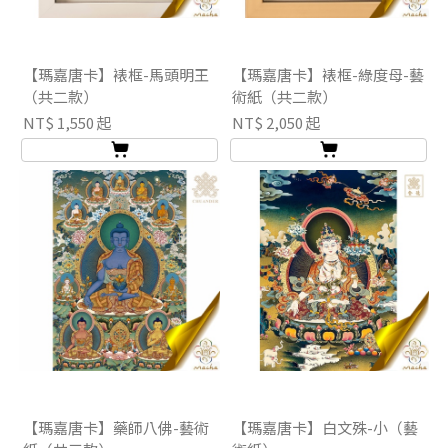
【瑪嘉唐卡】裱框-馬頭明王
【瑪嘉唐卡】裱框-綠度母-藝
（共二款）
術紙（共二款）
NT$ 1,550 起
NT$ 2,050 起
【瑪嘉唐卡】藥師八佛-藝術
【瑪嘉唐卡】白文殊-小（藝