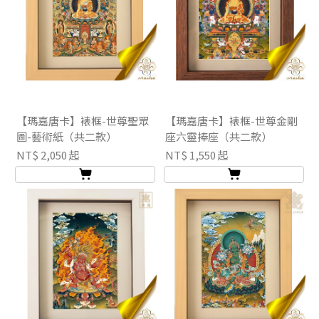
【瑪嘉唐卡】裱框-世尊聖眾
【瑪嘉唐卡】裱框-世尊金剛
圖-藝術紙（共二款）
座六靈捧座（共二款）
NT$ 2,050 起
NT$ 1,550 起