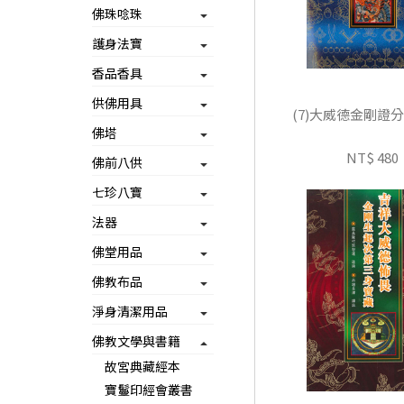
佛珠唸珠
護身法寶
香品香具
供佛用具
(7)大威德金剛證
佛塔
NT$ 480
佛前八供
七珍八寶
法器
佛堂用品
佛教布品
淨身清潔用品
佛教文學與書籍
故宮典藏經本
寶鬘印經會叢書