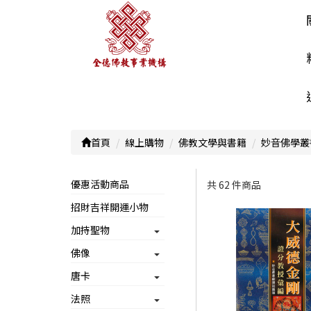
首頁
線上購物
佛教文學與書籍
妙音佛學叢
優惠活動商品
共 62 件商品
招財吉祥開運小物
顯示篩選條件
加持聖物
佛像
唐卡
法照