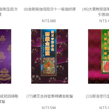
畏金剛生起次
(6)金剛瑜伽母起分十一瑜迦詳譯
(45)大寶教授
藏
引善說
NT$ 680
NT$ 
-成就因緣略
(77)續王吉祥密集釋續金剛鬘
(13)那洛空
寶鬘
NT$ 590
NT$ 