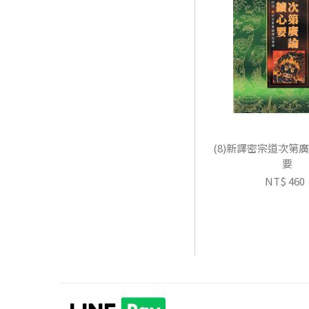
(8)新譯密宗道次第
要
NT$ 460