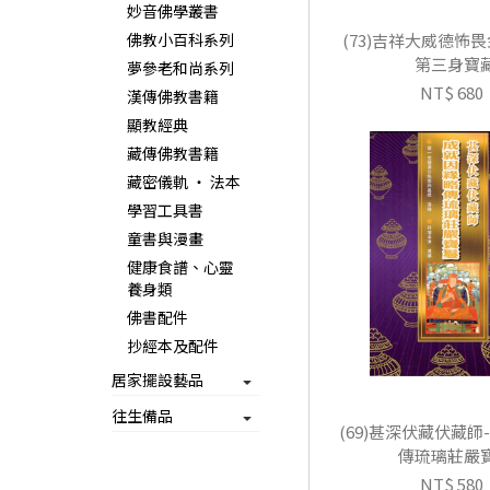
妙音佛學叢書
佛教小百科系列
(73)吉祥大威德怖
第三身寶
夢參老和尚系列
NT$ 680
漢傳佛教書籍
顯教經典
藏傳佛教書籍
藏密儀軌 ‧ 法本
學習工具書
童書與漫畫
健康食譜、心靈
養身類
佛書配件
抄經本及配件
居家擺設藝品
往生備品
(69)甚深伏藏伏藏師
傳琉璃莊嚴
NT$ 580