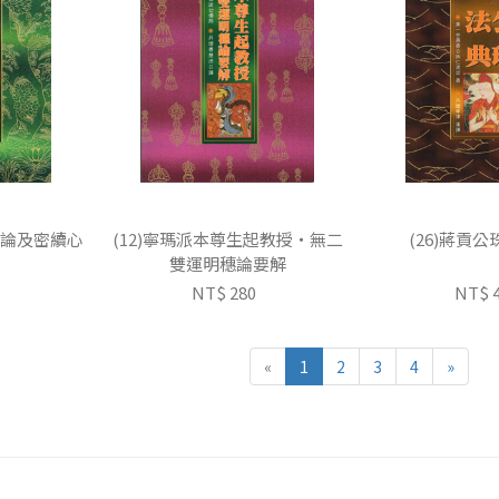
廣論及密續心
(12)寧瑪派本尊生起教授‧無二
(26)蔣貢
雙運明穗論要解
NT$ 280
NT$ 
«
1
2
3
4
»