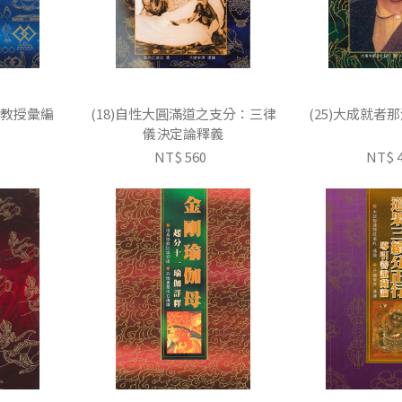
分教授彙編
(18)自性大圓滿道之支分：三律
(25)大成就者
儀決定論釋義
NT$ 560
NT$ 