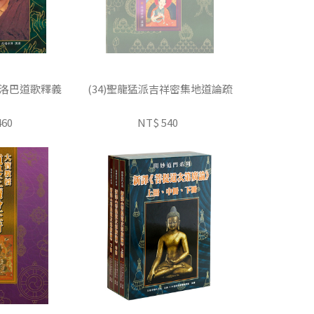
那洛巴道歌釋義
(34)聖龍猛派吉祥密集地道論疏
460
NT$ 540