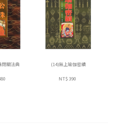
公珠閉關法典
(14)無上瑜伽密續
480
NT$ 390