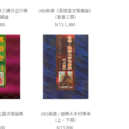
道果三續分正行導
(49)新譯《菩提道次第廣論》
藏論
（套書三冊）
480
NT$ 1,480
行生圓次第論集
(60)格魯 / 迦舉大手印傳承
（上、下冊）
380
NT$ 890