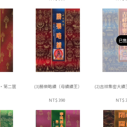
已售
篋‧第二篋
(3)勝樂略續（母續續王）
(2)吉祥集密大
NT$ 390
NT$ 