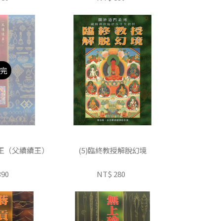
完
續王（父續續王）
(5)臨終教授解脫幻境
390
NT$ 280