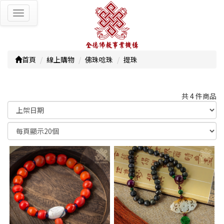
Toggle
navigation
首頁
線上購物
佛珠唸珠
提珠
共 4 件商品
顯示篩選條件