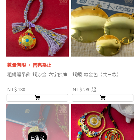
數量有限 ‧ 售完為止
粗繩編吊飾-銅沙金-六字佛牌
銅鏡-鍍金色（共三款）
NT$ 180
NT$ 280 起
已售完