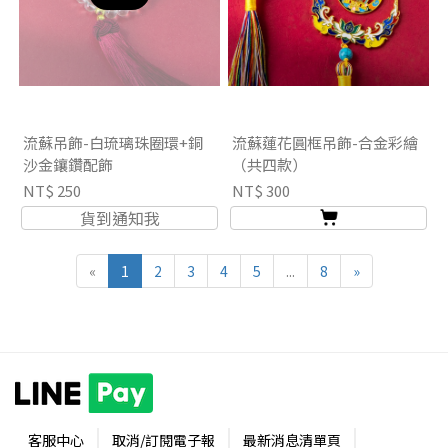
流蘇吊飾-白琉璃珠圈環+銅
流蘇蓮花圓框吊飾-合金彩繪
沙金鑲鑽配飾
（共四款）
NT$ 250
NT$ 300
貨到通知我
«
1
2
3
4
5
...
8
»
客服中心
取消/訂閱電子報
最新消息清單頁