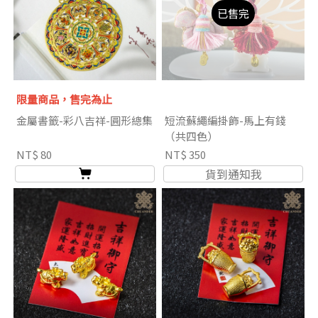
已售完
限量商品，售完為止
金屬書籤-彩八吉祥-圓形總集
短流蘇繩編掛飾-馬上有錢
（共四色）
NT$ 80
NT$ 350
貨到通知我