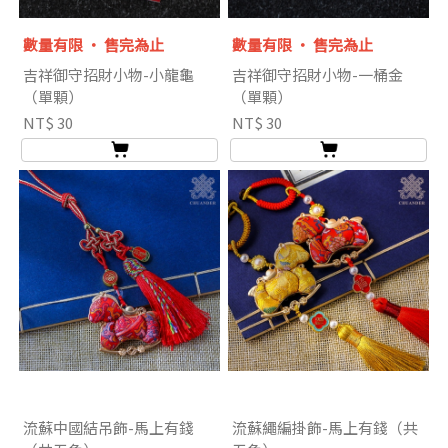
數量有限 ‧ 售完為止
數量有限 ‧ 售完為止
吉祥御守招財小物-小龍龜
吉祥御守招財小物-一桶金
（單顆）
（單顆）
NT$ 30
NT$ 30
流蘇中國結吊飾-馬上有錢
流蘇繩編掛飾-馬上有錢（共