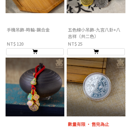
手機吊飾-時輪-鋼合金
五色線小吊飾-九宮八卦+八
吉祥（共二色）
NT$ 120
NT$ 25
數量有限 ‧ 售完為止