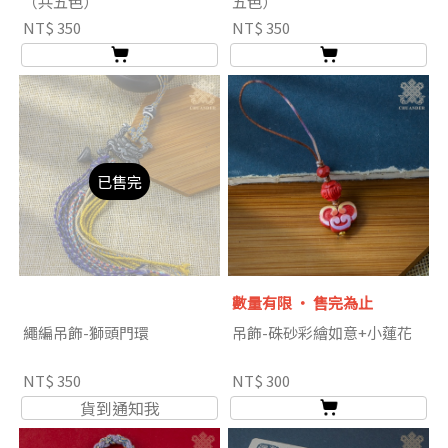
（共五色）
五色）
NT$ 350
NT$ 350
已售完
數量有限 ‧ 售完為止
繩編吊飾-獅頭門環
吊飾-硃砂彩繪如意+小蓮花
NT$ 350
NT$ 300
貨到通知我