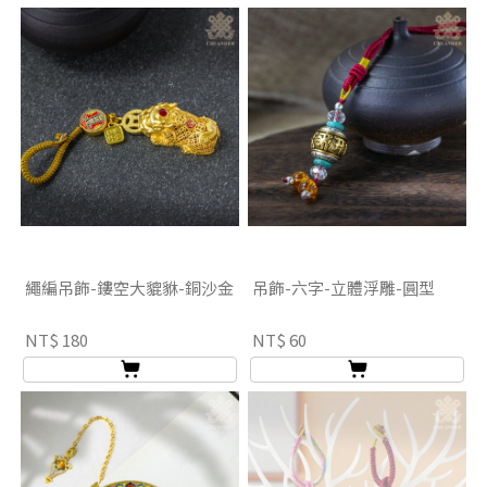
繩編吊飾-鏤空大貔貅-銅沙金
吊飾-六字-立體浮雕-圓型
NT$ 180
NT$ 60