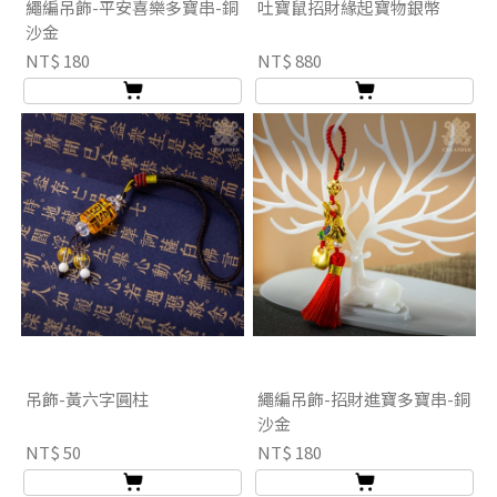
繩編吊飾-平安喜樂多寶串-銅
吐寶鼠招財緣起寶物銀幣
沙金
NT$ 180
NT$ 880
吊飾-黃六字圓柱
繩編吊飾-招財進寶多寶串-銅
沙金
NT$ 50
NT$ 180