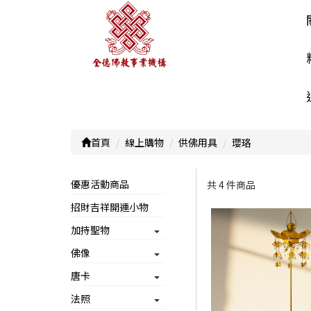
首頁
線上購物
供佛用具
瓔珞
優惠活動商品
共 4 件商品
招財吉祥開運小物
顯示篩選條件
加持聖物
佛像
唐卡
法照