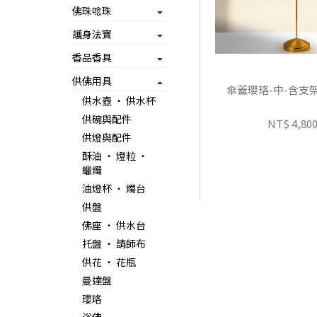
佛珠唸珠
護身法寶
香品香具
供佛用具
傘蓋瓔珞-中-含支
供水壺 ‧ 供水杯
供碗與配件
NT$ 4,80
供燈與配件
酥油 ‧ 燈粒 ‧
蠟燭
油燈杯 ‧ 燭台
供盤
佛座 ‧ 供水台
托盤 ‧ 請師布
供花 ‧ 花瓶
曼達盤
瓔珞