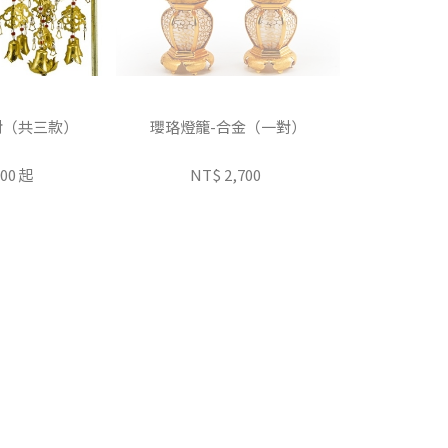
對（共三款）
瓔珞燈籠-合金（一對）
900 起
NT$ 2,700