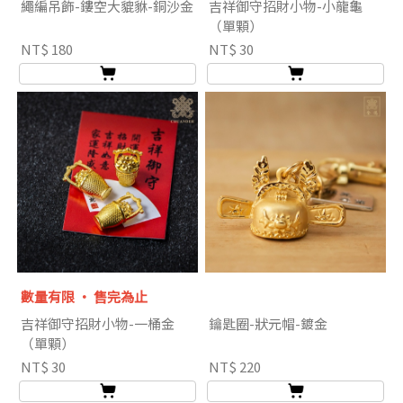
繩編吊飾-鏤空大貔貅-銅沙金
吉祥御守招財小物-小龍龜
（單顆）
NT$ 180
NT$ 30
數量有限 ‧ 售完為止
吉祥御守招財小物-一桶金
鑰匙圈-狀元帽-鍍金
（單顆）
NT$ 30
NT$ 220