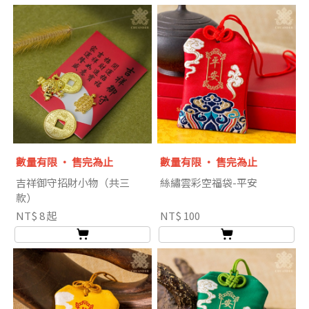
數量有限 ‧ 售完為止
數量有限 ‧ 售完為止
吉祥御守招財小物（共三
絲繡雲彩空福袋-平安
款）
NT$ 8 起
NT$ 100