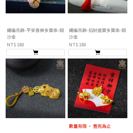
繩編吊飾-平安喜樂多寶串-銅
繩編吊飾-招財進寶多寶串-銅
沙金
沙金
NT$ 180
NT$ 180
數量有限 ‧ 售完為止