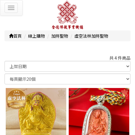
Toggle
navigation
首頁
線上購物
加持聖物
虛空法林加持聖物
共 4 件商品
顯示篩選條件