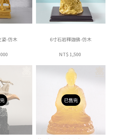
立姿-仿木
6寸石岩釋迦佛-仿木
,000
NT$ 1,500
完
已售完