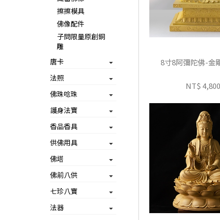
擦擦模具
佛像配件
子問限量原創銅
雕
唐卡
8寸8阿彌陀佛-金
法照
NT$ 4,80
佛珠唸珠
護身法寶
香品香具
供佛用具
佛塔
佛前八供
七珍八寶
法器