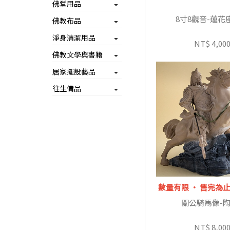
佛堂用品
8寸8觀音-蓮花
佛教布品
淨身清潔用品
NT$ 4,00
佛教文學與書籍
居家擺設藝品
往生備品
數量有限 ‧ 售完為
關公騎馬像-
NT$ 8,00