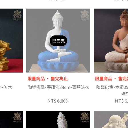
已售完
限量商品 ‧ 售完為止
限量商品 ‧ 售完
小-仿木
陶瓷佛像-藥師佛34cm-寶藍法衣
陶瓷佛像-本師35
法
NT$ 6,800
NT$ 6