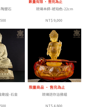
數量有限 ‧ 售完為止
-陶塑石
琉璃本師-琥珀色-22cm
,500
NT$ 9,000
限量商品 ‧ 售完為止
金剛座-石金
琉璃迷你浴佛組
,500
NT$ 4,800