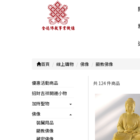
首頁
線上購物
佛像
顯教佛像
優惠活動商品
共 124 件商品
招財吉祥開運小物
顯示篩選條件
加持聖物
佛像
裝臟用品
顯教佛像
藏密佛像