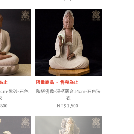
為止
限量商品 ‧ 售完為止
cm-紫砂-石色
陶瓷佛像-淨瓶觀音14cm-石色法
衣
衣
,800
NT$ 1,500