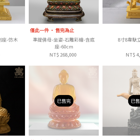
僅此一件 ‧ 售完為止
剛座-仿木
準提佛母-坐姿-石雕彩繪-含底
8寸8韋馱
座-60cm
0
NT$ 268,000
NT$ 4
已售完
已售