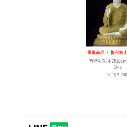
限量商品 ‧ 售完為
陶瓷佛像-本師38cm
法衣
NT$ 9,00