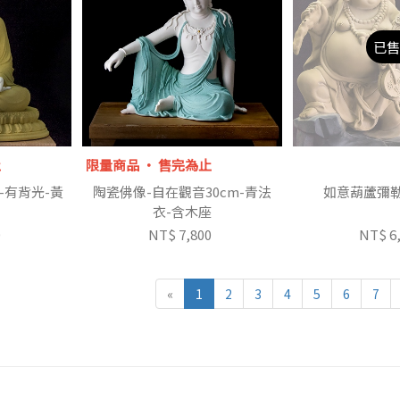
已售
止
限量商品 ‧ 售完為止
-有背光-黃
陶瓷佛像-自在觀音30cm-青法
如意葫蘆彌勒
衣-含木座
0
NT$ 7,800
NT$ 6
«
1
2
3
4
5
6
7