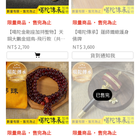
限量商品 ‧ 售完為止
限量商品 ‧ 售完為止
【噶陀金剛座加持聖物】天
【噶陀傳承】蓮師鐵蠍護身
銅大鵬金翅鳥-飛行款（共二
佛牌
款）
NT$ 2,700
NT$ 3,600
貨到通知我
已售完
限量商品 ‧ 售完為止
限量商品 ‧ 售完為止