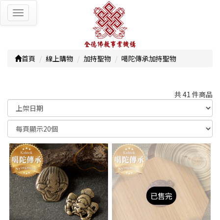
Toggle
navigation
首頁
線上購物
加持聖物
噶陀傳承加持聖物
共 41 件商品
顯示篩選條件
已售完