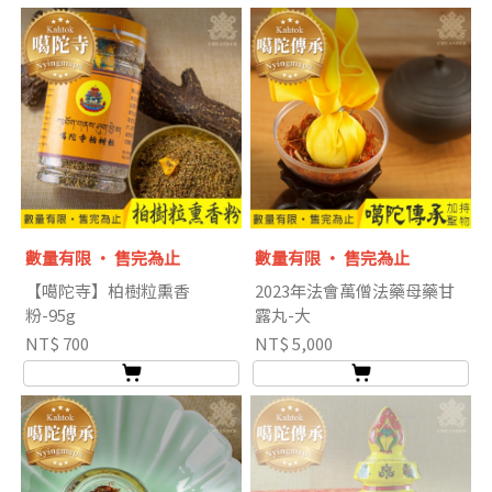
數量有限 ‧ 售完為止
數量有限 ‧ 售完為止
【噶陀寺】柏樹粒熏香
2023年法會萬僧法藥母藥甘
粉-95g
露丸-大
NT$ 700
NT$ 5,000