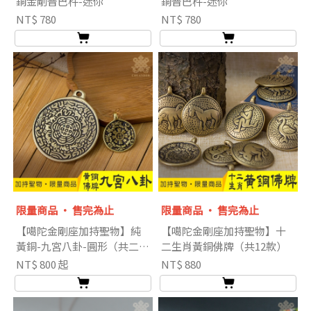
銅金剛普巴杵-迷你
銅普巴杵-迷你
NT$ 780
NT$ 780
限量商品 ‧ 售完為止
限量商品 ‧ 售完為止
【噶陀金剛座加持聖物】純
【噶陀金剛座加持聖物】十
黃銅-九宮八卦-圓形（共二
二生肖黃銅佛牌（共12款）
款）
NT$ 800 起
NT$ 880