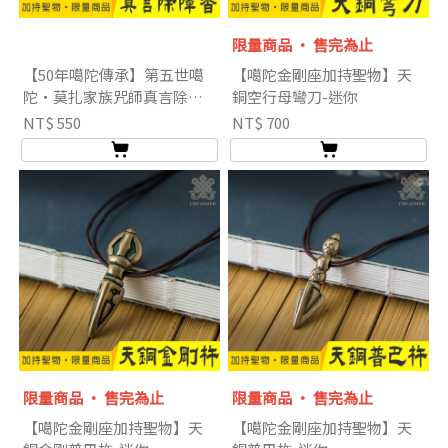
限量商品 ‧ 售完為止
【50年噶陀傳承】第五世噶
【噶陀金剛座加持聖物】天
陀‧莫扎家族咒師真言除障
銅空行母彎刀-迷你
香粉-50g
NT$ 550
NT$ 700
限量商品 ‧ 售完為止
限量商品 ‧ 售完為止
【噶陀金剛座加持聖物】天
【噶陀金剛座加持聖物】天