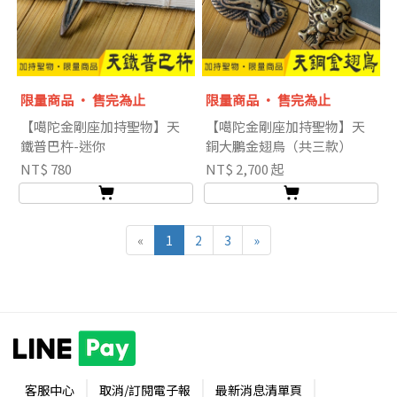
限量商品 ‧ 售完為止
限量商品 ‧ 售完為止
【噶陀金剛座加持聖物】天
【噶陀金剛座加持聖物】天
鐵普巴杵-迷你
銅大鵬金翅鳥（共三款）
NT$ 780
NT$ 2,700 起
«
1
2
3
»
客服中心
取消/訂閱電子報
最新消息清單頁