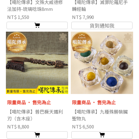
【噶陀傳承】文殊大威德修
【噶陀傳承】滅罪陀羅尼手
法加持-琉璃唸珠8mm
轉經輪
NT$ 1,550
NT$ 7,990
貨到通知我
限量商品 ‧ 售完為止
限量商品 ‧ 售完為止
【噶陀傳承】普巴橛天鐵利
【噶陀傳承】九種殊勝裝臟
刃（含木座）
聖物丸
NT$ 8,800
NT$ 6,500