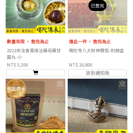
已售完
數量有限 ‧ 售完為止
僅此一件 ‧ 售完為止
2023年法會萬僧法藥母藥甘
噶陀寺八大財神寶瓶-附錦盒
露丸-小
NT$ 3,100
NT$ 16,800
貨到通知我