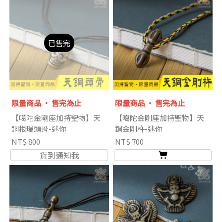
已售完
限量商品 ‧ 售完為止
限量商品 ‧ 售完為止
【噶陀金剛座加持聖物】天
【噶陀金剛座加持聖物】天
銅根瑞頭骨-迷你
銅金剛杵-迷你
NT$ 800
NT$ 700
貨到通知我