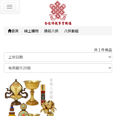
Toggle
navigation
首頁
線上購物
佛前八供
八供套組
共 1 件商品
顯示篩選條件