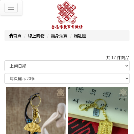
Toggle
navigation
首頁
線上購物
護身法寶
鑰匙圈
共 17 件商品
顯示篩選條件