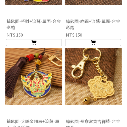
鑰匙圈-招財+流蘇-單面-合金
鑰匙圈-納福+流蘇-單面-合金
彩繪
彩繪
NT$ 150
NT$ 150
鑰匙圈-大鵬金翅鳥+流蘇-單
鑰匙圈-長命富貴吉祥鎖-合金