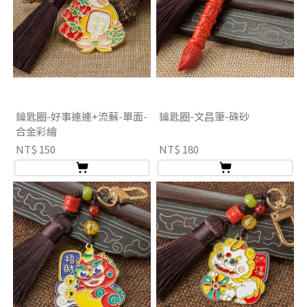
鑰匙圈-好事連連+流蘇-單面-
鑰匙圈-文昌筆-硃砂
合金彩繪
NT$ 150
NT$ 180