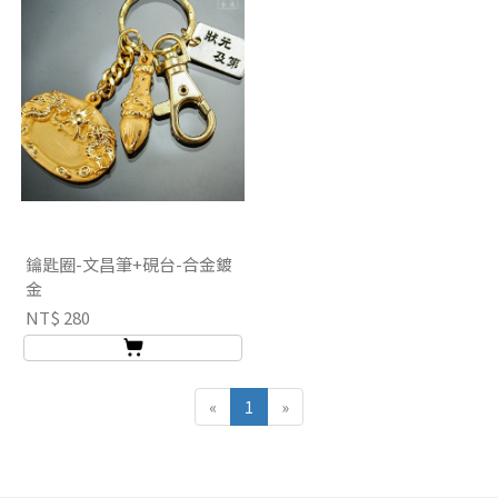
鑰匙圈-文昌筆+硯台-合金鍍
金
NT$ 280
«
1
»