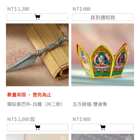
NT$ 1,380
NT$ 680
貨到通知我
數量有限 ‧ 售完為止
獨鈷普巴杵-白鐵（共二款）
五方佛帽-雙身像
NT$ 2,000 起
NT$ 800