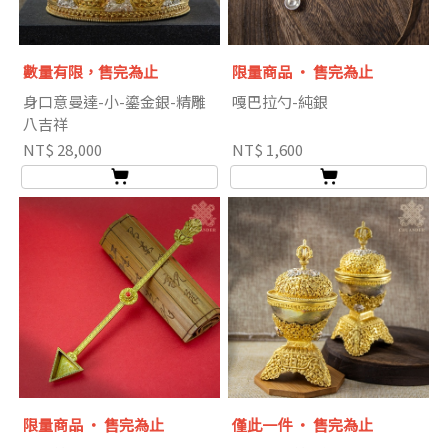
數量有限，售完為止
限量商品 ‧ 售完為止
身口意曼達-小-鎏金銀-精雕
嘎巴拉勺-純銀
八吉祥
NT$ 28,000
NT$ 1,600
限量商品 ‧ 售完為止
僅此一件 ‧ 售完為止