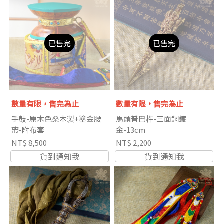
已售完
已售完
數量有限，售完為止
數量有限，售完為止
手鼓-原木色桑木製+鎏金腰
馬頭普巴杵-三面銅鍍
帶-附布套
金-13cm
NT$ 8,500
NT$ 2,200
貨到通知我
貨到通知我