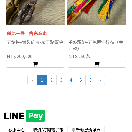
僅此一件，售完為止
五鈷杵-鐵製仿古-精工點鎏金
手鼓飄帶-五色迴字紋布（共
四款）
NT$ 200,000
NT$ 250 起
«
1
2
3
4
5
6
»
客服中心
取消/訂閱電子報
最新消息清單頁