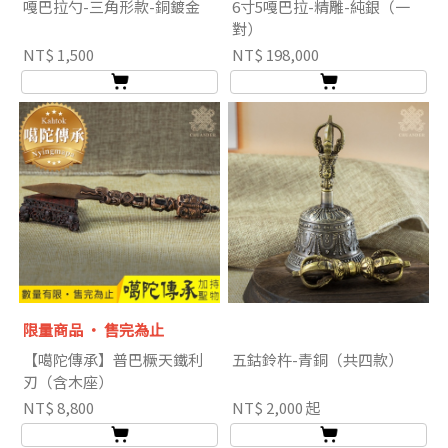
嘎巴拉勺-三角形款-銅鍍金
6寸5嘎巴拉-精雕-純銀（一
對）
NT$ 1,500
NT$ 198,000
限量商品 ‧ 售完為止
【噶陀傳承】普巴橛天鐵利
五鈷鈴杵-青銅（共四款）
刃（含木座）
NT$ 8,800
NT$ 2,000 起