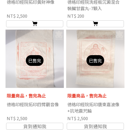
德格印經院拓印黃財神像
德格印經院洗經板沉澱混合
裝臟甘露丸-7顆入
NT$ 2,500
NT$ 200
已售完
已售完
限量商品，售完為止
限量商品，售完為止
德格印經院拓印四臂觀音像
德格印經院拓印唐東嘉波像
+抗地震咒輪
NT$ 2,500
NT$ 2,500
貨到通知我
貨到通知我