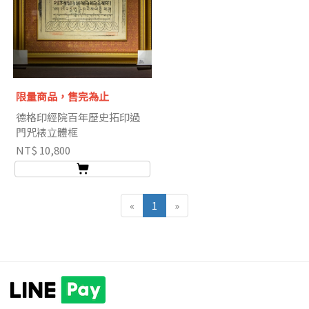
限量商品，售完為止
德格印經院百年歷史拓印過
門咒裱立體框
NT$ 10,800
«
1
»