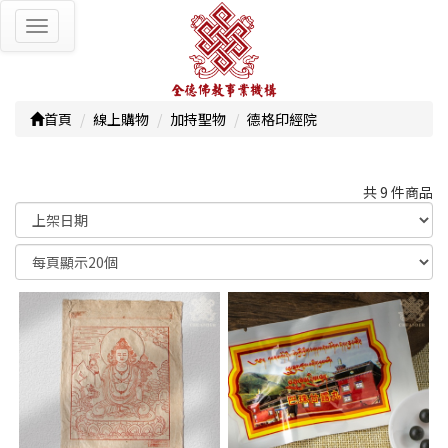
Toggle
navigation
首頁
線上購物
加持聖物
德格印經院
共 9 件商品
顯示篩選條件