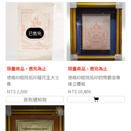
已售完
限量商品，售完為止
限量商品，售完為止
德格印經院拓印蓮花生大士
德格印經院拓印四臂觀音像
像
裱立體框
NT$ 2,500
NT$ 10,800
貨到通知我