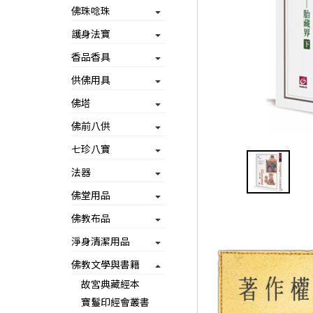
佛珠唸珠
護身法寶
香品香具
供佛用具
佛塔
佛前八供
七珍八寶
法器
佛堂用品
佛教布品
淨身清潔用品
佛教文學與書籍
故宮典藏經本
寶鬘印經會叢書