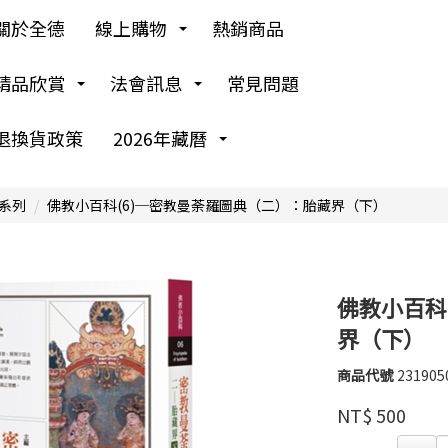
關於全德
線上購物
熱銷商品
精品欣賞
法會訊息
常見問題
退換貨政策
2026年藏曆
系列
佛教小百科(6)─密教曼荼羅圖典（二）：胎藏界（下）
佛教小百科
界（下）
商品代號
231905
231905
紅
品牌
螞
NT$
500
蟻
GOODS00000000