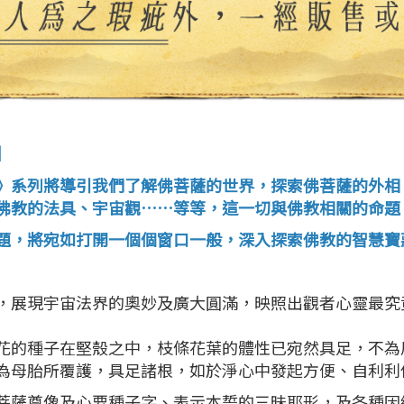
】
列將導引我們了解佛菩薩的世界，探索佛菩薩的外相
佛教的法具、宇宙觀……等等，這一切與佛教相關的命題
，將宛如打開一個個窗口一般，深入探索佛教的智慧寶
，展現宇宙法界的奧妙及廣大圓滿，映照出觀者心靈最究
花的種子在堅殼之中，枝條花葉的體性已宛然具足，不為
為母胎所覆護，具足諸根，如於淨心中發起方便、自利利
菩薩尊像及心要種子字、表示本誓的三昧耶形，及各種因