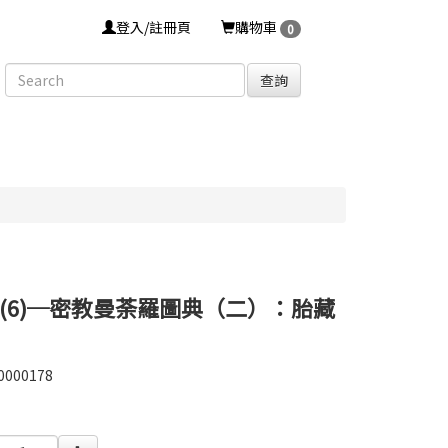
登入/註冊頁
購物車
0
查詢
(6)─密教曼荼羅圖典（二）：胎藏
0000178
0000178
0000004556198