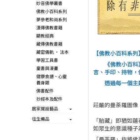
妙音佛學叢書
佛教小百科系列
夢參老和尚系列
漢傳佛教書籍
顯教經典
藏傳佛教書籍
藏密儀軌 ‧ 法本
【佛教小百科系列
學習工具書
《佛教小百科》系
童書與漫畫
言、手印、持物，
健康食譜、心靈
透過每一個主題
養身類
佛書配件
抄經本及配件
莊嚴的曼荼羅圖像
居家擺設藝品
往生備品
「胎藏」即猶如蓮
如眾生的意識種子
「曼荼羅」指將佛