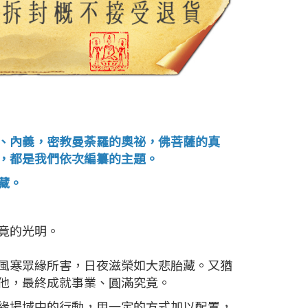
、內義，密教曼荼羅的奧祕，佛菩薩的真
，都是我們依次編纂的主題。
藏。
竟的光明。
風寒眾緣所害，日夜滋榮如大悲胎藏。又猶
他，最終成就事業、圓滿究竟。
緣場域中的行動，用一定的方式加以配置，