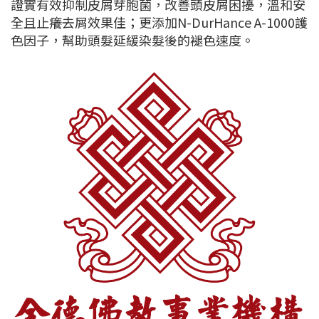
證實有效抑制皮屑芽胞菌，改善頭皮屑困擾，溫和安
全且止癢去屑效果佳；更添加N-DurHance A-1000護
色因子，幫助頭髮延緩染髮後的褪色速度。