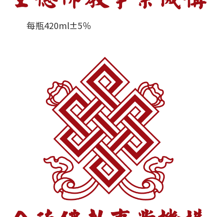
每瓶420ml±5％