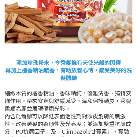
添加珍珠粉末，令秀髮擁有天使光般的閃耀
再加上檀香精油暖香，有助放鬆心情，感受美好的洗
髮體驗
細緻木質的檀香精油，香味精純，優雅清香，獨特安
撫作用，帶來安定與舒緩感受，溫和保護頭皮，秀髮
柔順亮麗並展現健康光彩。
內含瓜爾膠可以降低表面活性劑對頭皮髮膚的刺激
性，改善頭髮的柔順性及光亮度；並添加雙重抗屑成
分「PO抗屑因子」及「Climbazole甘寶素」，實驗