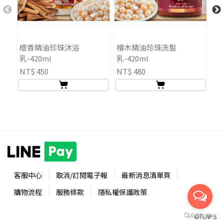
檀香精油珍珠沐浴
檜木精油珍珠洗髮
檜
乳-420ml
乳-420ml
乳-
NT$ 450
NT$ 480
NT
客服中心
取消/訂閱電子報
最新消息清單頁
購物流程
服務條款
隱私權保護政策
©FLAPS