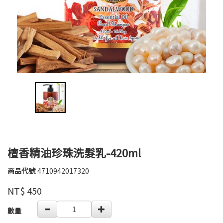
檀香精油珍珠洗髮乳-420ml
商品代號
4710942017320
4710942017320
芙
品牌
玉
NT$
450
寶
GOODS000000000000000004158
數量