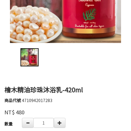
檜木精油珍珠沐浴乳-420ml
商品代號
4710942017283
4710942017283
芙
品牌
玉
NT$
480
寶
GOODS000000000000000004161
數量