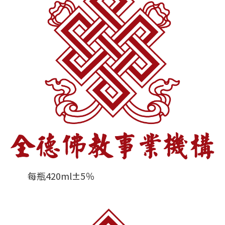
每瓶420ml±5％