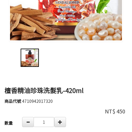
檀香精油珍珠洗髮乳-420ml
商品代號
4710942017320
4710942017320
芙
品牌
玉
NT$
450
寶
GOODS000000000000000004158
數量