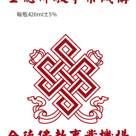
每瓶420ml±5％