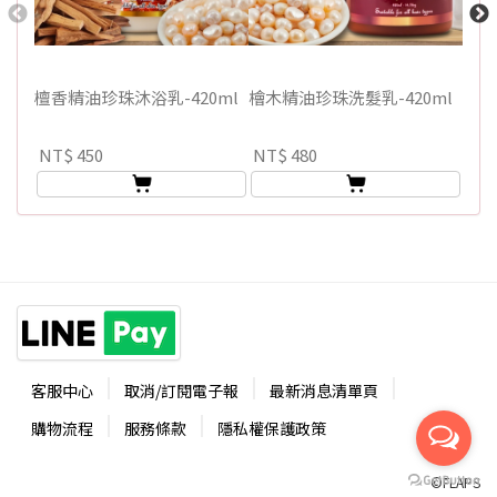
檀香精油珍珠沐浴乳-420ml
檜木精油珍珠洗髮乳-420ml
檜木
NT$ 450
NT$ 480
NT$
客服中心
取消/訂閱電子報
最新消息清單頁
購物流程
服務條款
隱私權保護政策
©FLAPS