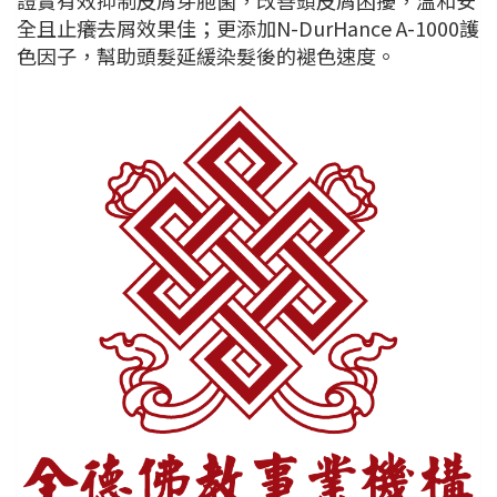
證實有效抑制皮屑芽胞菌，改善頭皮屑困擾，溫和安
全且止癢去屑效果佳；更添加N-DurHance A-1000護
色因子，幫助頭髮延緩染髮後的褪色速度。