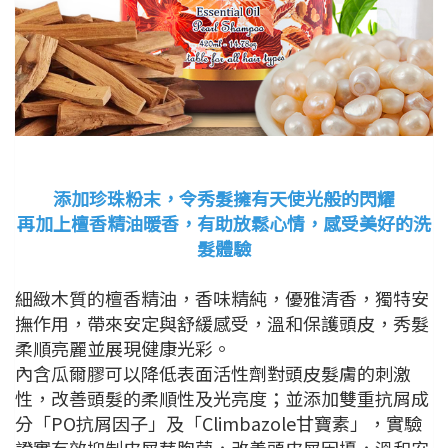
添加珍珠粉末，令秀髮擁有天使光般的閃耀
再加上檀香精油暖香，有助放鬆心情，感受美好的洗
髮體驗
細緻木質的檀香精油，香味精純，優雅清香，獨特安
撫作用，帶來安定與舒緩感受，溫和保護頭皮，秀髮
柔順亮麗並展現健康光彩。
內含瓜爾膠可以降低表面活性劑對頭皮髮膚的刺激
性，改善頭髮的柔順性及光亮度；並添加雙重抗屑成
分「PO抗屑因子」及「Climbazole甘寶素」，實驗