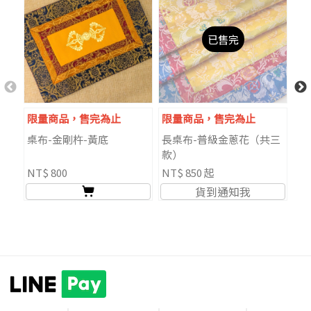
已售完
限量商品，售完為止
限量商品，售完為止
桌布-金剛杵-黃底
長桌布-普級金蔥花（共三
萬
款）
咒
NT$ 800
NT$ 850 起
NT
貨到通知我