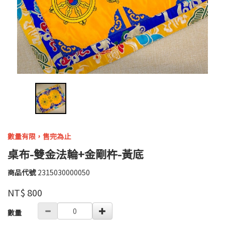
數量有限，售完為止
桌布-雙金法輪+金剛杵-黃底
商品代號
2315030000050
2315030000050
高
品牌
婉
NT$
800
瑜
GOODS000000000000003135475
數量