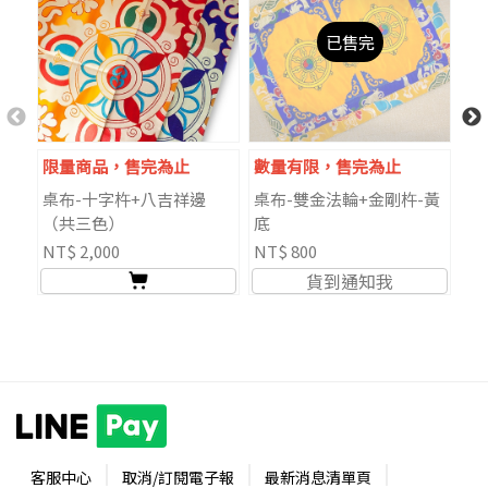
已售完
限量商品，售完為止
數量有限，售完為止
限
桌布-十字杵+八吉祥邊
桌布-雙金法輪+金剛杵-黃
長
（共三色）
底
款
NT$ 2,000
NT$ 800
NT
貨到通知我
客服中心
取消/訂閱電子報
最新消息清單頁