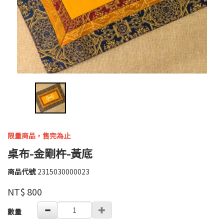
限量商品，售完為止
桌布-金剛杵-黃底
商品代號
2315030000023
2315030000023
高
品牌
婉
NT$
800
瑜
GOODS000000000000001728345
數量