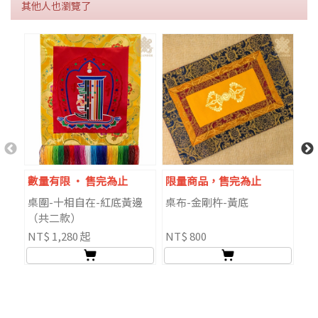
其他人也瀏覽了
數量有限 ‧ 售完為止
限量商品，售完為止
桌圍-十相自在-紅底黃邊
桌布-金剛杵-黃底
包
（共二款）
祥
NT$ 1,280 起
NT$ 800
NT