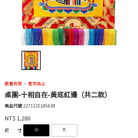
數量有限 ‧ 售完為止
桌圍-十相自在-黃底紅邊（共二款）
商品代號
2271225185638
2271225185638
高
品牌
婉
NT$
1,280
瑜
GOODS000000000000000010093
GOODS000000000000000010095
小
大
尺 寸