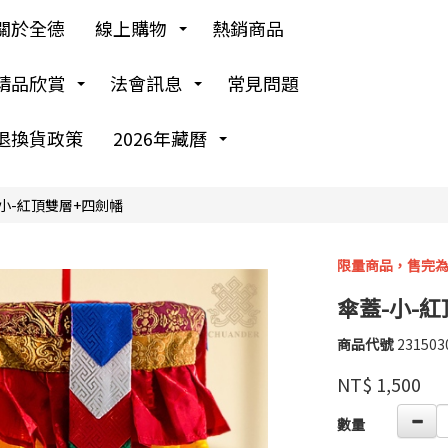
關於全德
線上購物
熱銷商品
精品欣賞
法會訊息
常見問題
退換貨政策
2026年藏曆
小-紅頂雙層+四劍幡
限量商品，售完
傘蓋-小-
商品代號
231503
231503
高
品牌
婉
NT$
1,500
瑜
GOODS00000000
數量