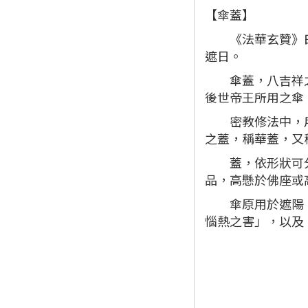
【傘蓋】
《法華玄贊》曰：
遮日。
傘蓋，八吉祥之一
後世帝王所用之傘
密教修法中，用於
之蓋，稱華蓋，又
蓋，依形狀可分二
品，高懸於佛座或
傘原用於遮陽、抵
惱熱之害」，以及