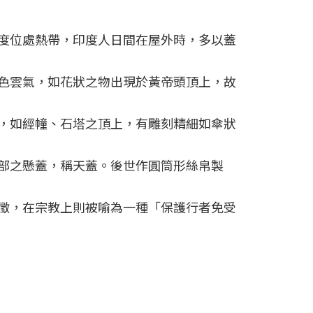
度位處熱帶，印度人日間在屋外時，多以蓋
色雲氣，如花狀之物出現於黃帝頭頂上，故
，如經幢、石塔之頂上，有雕刻精細如傘狀
部之懸蓋，稱天蓋。後世作圓筒形絲帛製
徵，在宗教上則被喻為一種「保護行者免受