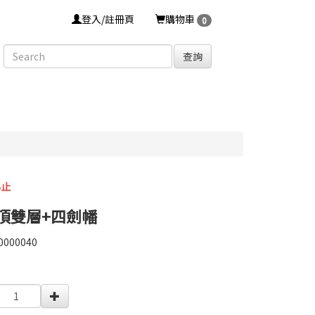
登入/註冊頁
購物車
0
查詢
為止
紅頂雙層+四劍幡
0000040
0000040
0000002586490