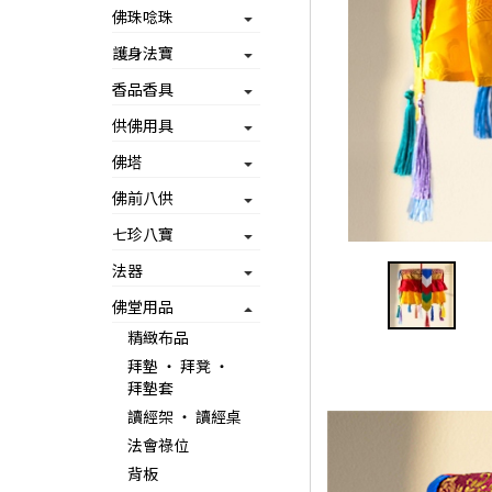
佛珠唸珠
護身法寶
香品香具
供佛用具
佛塔
佛前八供
七珍八寶
法器
佛堂用品
精緻布品
拜墊 ‧ 拜凳 ‧
拜墊套
讀經架 ‧ 讀經桌
法會祿位
背板