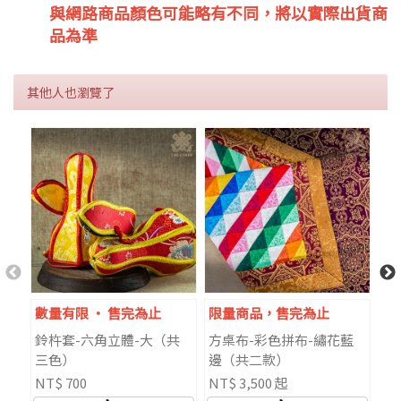
與網路商品顏色可能略有不同，將以實際出貨商
品為準
其他人也瀏覽了
數量有限 ‧ 售完為止
限量商品，售完為止
數
鈴杵套-六角立體-大（共
方桌布-彩色拼布-繡花藍
手
三色）
邊（共二款）
腰
NT$ 700
NT$ 3,500 起
NT