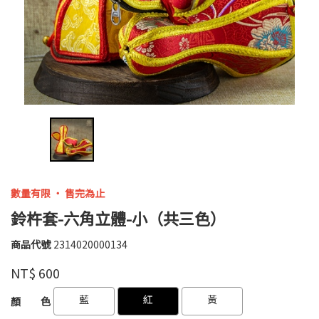
數量有限 ‧ 售完為止
鈴杵套-六角立體-小（共三色）
商品代號
2314020000134
2314020000134
高
品牌
婉
NT$
600
瑜
GOODS000000000000003829069
GOODS000000000000003830562
藍
紅
黃
顏 色