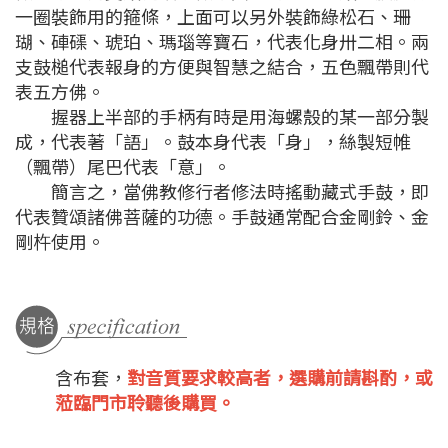
一圈裝飾用的箍條，上面可以另外裝飾綠松石、珊
瑚、硨磲、琥珀、瑪瑙等寶石，代表化身卅二相。兩
支鼓槌代表報身的方便與智慧之結合，五色飄帶則代
表五方佛。
握器上半部的手柄有時是用海螺殼的某一部分製
成，代表著「語」。鼓本身代表「身」，絲製短帷
（飄帶）尾巴代表「意」。
簡言之，當佛教修行者修法時搖動藏式手鼓，即
代表贊頌諸佛菩薩的功德。手鼓通常配合金剛鈴、金
剛杵使用。
含布套，
對音質要求較高者，選購前請斟酌，或
蒞臨門市聆聽後購買。