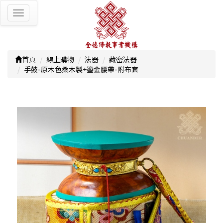
Toggle
navigation
首頁
線上購物
法器
藏密法器
手鼓-原木色桑木製+鎏金腰帶-附布套