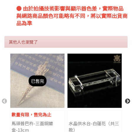
● 由於拍攝技術影響與顯示器色差，實際物品
與網路商品顏色可能略有不同，將以實際出貨商
品為準
其他人也瀏覽了
已售完
數量有限，售完為止
數
馬頭普巴杵-三面銅鍍
水晶供水台-白蓮花（共三
桑
金-13cm
款）