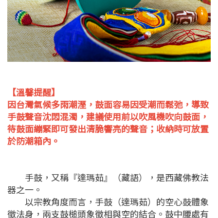
【溫馨提醒】
因台灣氣候多雨潮溼，鼓面容易因受潮而鬆弛，導致
手鼓聲音沈悶混濁，建議使用前以吹風機吹向鼓面，
待鼓面繃緊即可發出清脆響亮的聲音；收納時可放置
於防潮箱內。
手鼓，又稱『達瑪茹』（藏語），是西藏佛教法
器之一。
以宗教角度而言，手鼓（達瑪茹）的空心鼓體象
徵法身，兩支鼓槌頭象徵相與空的結合。鼓中腰處有