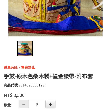
數量有限，售完為止
手鼓-原木色桑木製+鎏金腰帶-附布套
商品代號
2314020000123
2314020000123
高
品牌
婉
NT$
8,500
瑜
GOODS000000000000003096412
數量