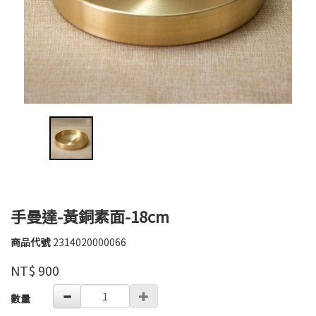
手曼達-黃銅素面-18cm
商品代號
2314020000066
2314020000066
高
品牌
婉
NT$
900
瑜
GOODS000000000000001629288
數量