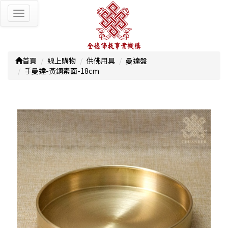
Toggle
navigation
首頁
線上購物
供佛用具
曼達盤
手曼達-黃銅素面-18cm