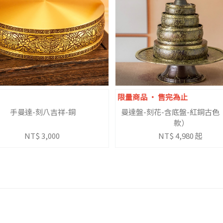
限量商品 ‧ 售完為止
手曼達-刻八吉祥-銅
曼達盤-刻花-含底盤-紅銅古色
款）
NT$ 3,000
NT$ 4,980 起