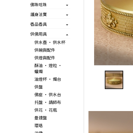
佛珠唸珠
護身法寶
香品香具
供佛用具
供水壺 ‧ 供水杯
供碗與配件
供燈與配件
酥油 ‧ 燈粒 ‧
蠟燭
油燈杯 ‧ 燭台
供盤
佛座 ‧ 供水台
托盤 ‧ 請師布
供花 ‧ 花瓶
曼達盤
瓔珞