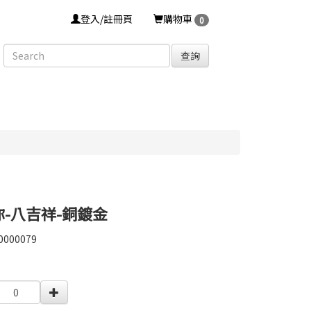
登入/註冊頁
購物車
0
查詢
你-八吉祥-銅鍍金
0000079
0000079
0000002230015