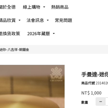
關於全德
線上購物
熱銷商品
精品欣賞
法會訊息
常見問題
退換貨政策
2026年藏曆
迷你-八吉祥-銅鍍金
手曼達-迷
商品代號
231402
231402
高
品牌
婉
NT$
1,000
瑜
GOODS00000000
數量