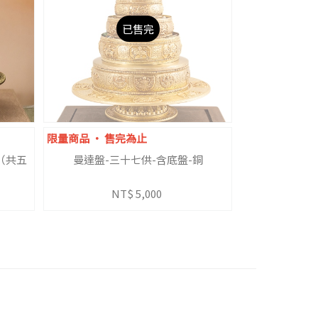
已售完
限量商品 ‧ 售完為止
（共五
曼達盤-三十七供-含底盤-銅
NT$ 5,000