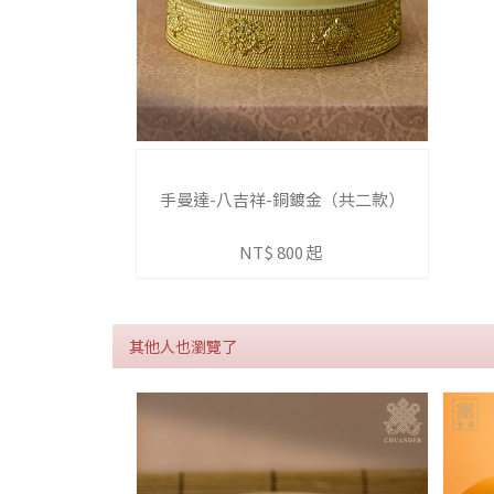
手曼達-八吉祥-銅鍍金（共二款）
NT$ 800 起
其他人也瀏覽了