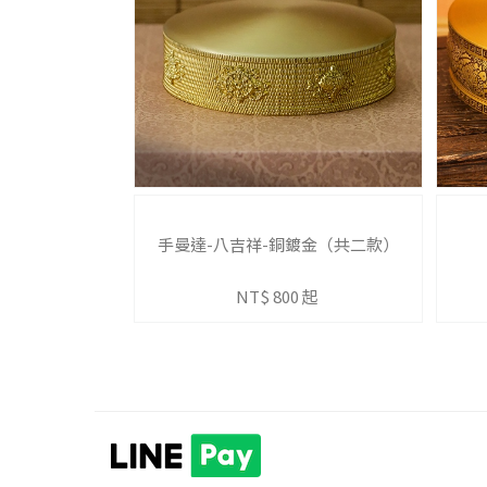
手曼達-八吉祥-銅鍍金（共二款）
NT$ 800 起