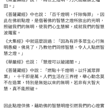
田。」
《菩薩藏經》中也說：「百千燈明，忏除悔罪」，因
此在佛前點燈，是借著佛的智慧之燈所放出的光明，
照破我們的無明，使我們心生慧解，成就我們的智慧
波羅蜜。
《大集經》中就這麼說過：「因為有許多眾生心行無
明愚癡，佛見了，乃教他們同修智慧，令人人點燃智
慧之燈。」
《華嚴經》也說：「慧燈可以破諸闇。」
《菩薩藏經》中說：「燃點十千燈明，以忏滅眾罪
業」，十千即是萬。人們生活在三界裡，舉心動念莫
不在造業，特別是無始以來的無明，若非有大智大
慧，真不能照破。
因此點燈供佛，藉助佛的智慧明燈引燃我們的心燈實