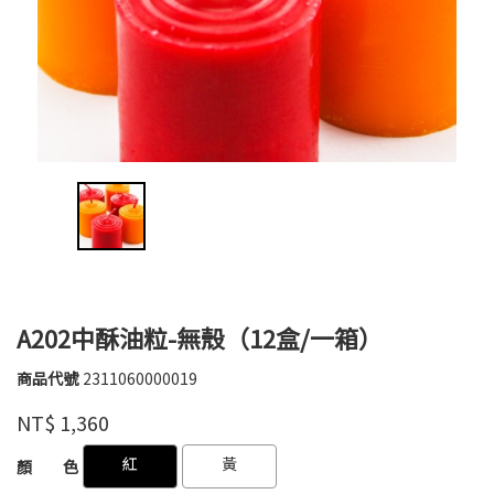
A202中酥油粒-無殼（12盒/一箱）
商品代號
2311060000019
2311060000019
八
品牌
NT$
1,360
國
GOODS000000000000000850497
GOODS000000000000000851381
紅
黃
顏 色