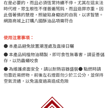
在是必要的，而且必須恆常持續不停。尤其在這末法
時代裡，眾生根性不僅普遍驽鈍，而且造罪亦重。因
此借著佛的慧燈，照破陷身癡迷的自我，以求智慧。
網路商城上訂購八國酥油品項需符合
使用注意事項：
● 本產品避免放置潮溼處及直接日曬
● 本產品純植物油精製，即可食性無毒害，請妥善儲
存，以防蟲蟻咬食
● 為維護桌面安全，請以耐熱容器盛裝● 點燃時請
勿靠近易燃物，前後左右燈距勿少於三公分，並保持
空氣流通，以免溫度過高造成危險