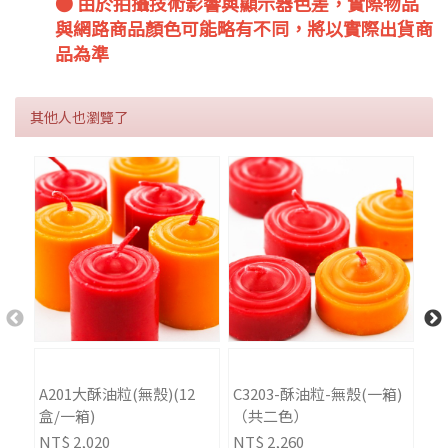
● 由於拍攝技術影響與顯示器色差，實際物品
與網路商品顏色可能略有不同，將以實際出貨商
品為準
其他人也瀏覽了
A201大酥油粒(無殼)(12
C3203-酥油粒-無殼(一箱)
酥
盒/一箱)
（共二色）
（
NT$ 2,020
NT$ 2,260
NT