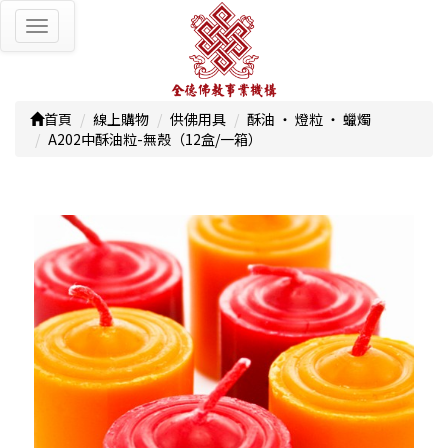
Toggle
navigation
首頁
線上購物
供佛用具
酥油 ‧ 燈粒 ‧ 蠟燭
A202中酥油粒-無殼（12盒/一箱）