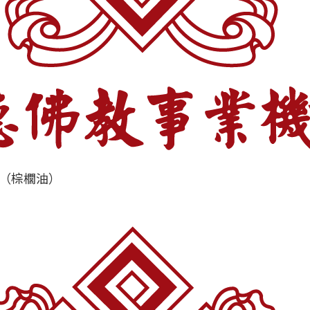
蠟（棕櫚油）