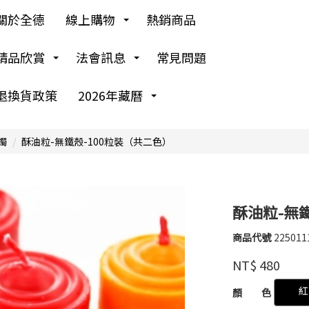
關於全德
線上購物
熱銷商品
精品欣賞
法會訊息
常見問題
退換貨政策
2026年藏曆
燭
酥油粒-無鐵殼-100粒裝（共二色）
酥油粒-無
商品代號
225011
225011
浩
品牌
NT$
480
崴
GOODS00000000
紅
顏 色