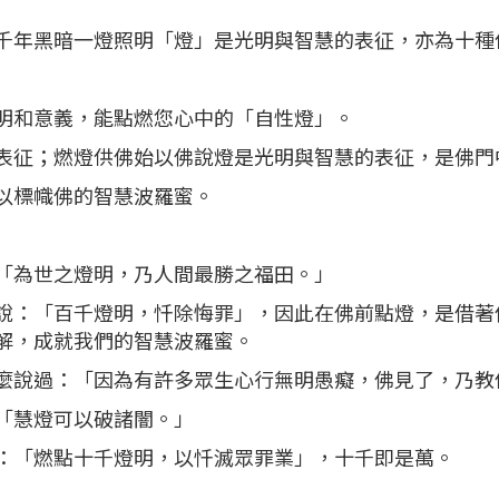
千年黑暗一燈照明「燈」是光明與智慧的表征，亦為十種
明和意義，能點燃您心中的「自性燈」。
表征；燃燈供佛始以佛說燈是光明與智慧的表征，是佛門
以標幟佛的智慧波羅蜜。
「為世之燈明，乃人間最勝之福田。」
說：「百千燈明，忏除悔罪」，因此在佛前點燈，是借著
解，成就我們的智慧波羅蜜。
麼說過：「因為有許多眾生心行無明愚癡，佛見了，乃教
「慧燈可以破諸闇。」
：「燃點十千燈明，以忏滅眾罪業」，十千即是萬。