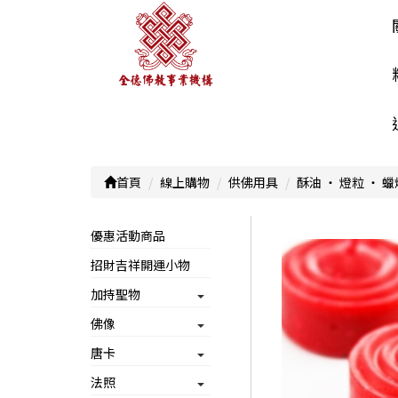
首頁
線上購物
供佛用具
酥油 ‧ 燈粒 ‧ 蠟
優惠活動商品
招財吉祥開運小物
加持聖物
佛像
唐卡
法照