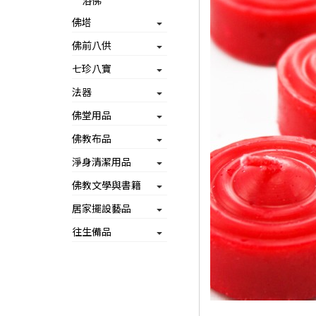
浴佛
佛塔
佛前八供
七珍八寶
法器
佛堂用品
佛教布品
淨身清潔用品
佛教文學與書籍
居家擺設藝品
往生備品