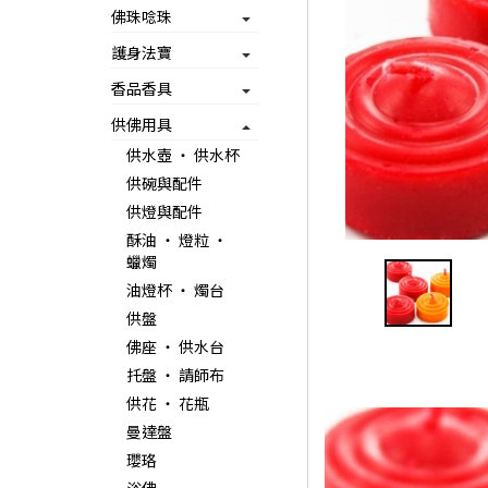
佛珠唸珠
護身法寶
香品香具
供佛用具
供水壺 ‧ 供水杯
供碗與配件
供燈與配件
酥油 ‧ 燈粒 ‧
蠟燭
油燈杯 ‧ 燭台
供盤
佛座 ‧ 供水台
托盤 ‧ 請師布
供花 ‧ 花瓶
曼達盤
瓔珞