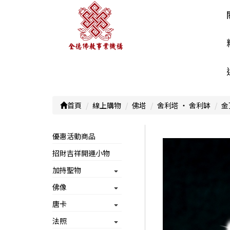
首頁
線上購物
佛塔
舍利塔 ‧ 舍利缽
金
優惠活動商品
招財吉祥開運小物
加持聖物
佛像
唐卡
法照