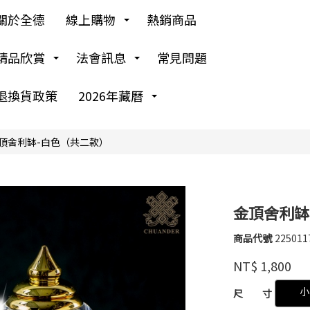
關於全德
線上購物
熱銷商品
精品欣賞
法會訊息
常見問題
退換貨政策
2026年藏曆
頂舍利缽-白色（共二款）
金頂舍利缽
商品代號
225011
225011
德
品牌
NT$
1,800
鑫
GOODS00000000
小
尺 寸