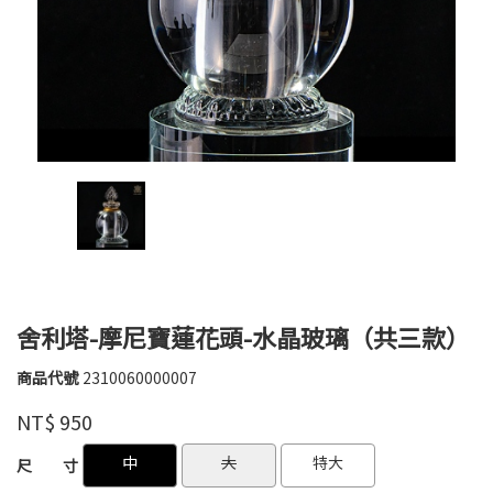
舍利塔-摩尼寶蓮花頭-水晶玻璃（共三款）
商品代號
2310060000007
2310060000007
高
品牌
婉
NT$
950
瑜
GOODS000000000000003345017
GOODS000000000000003346692
中
大
特大
尺 寸