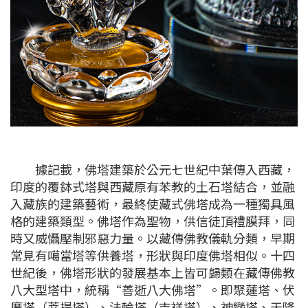
據記載，佛塔建築於公元七世紀中葉傳入西藏，
印度的覆鉢式塔與西藏原有苯教的土石塔結合，並融
入藏族的建築藝術，最終使藏式佛塔成為一種獨具風
格的建築類型。佛塔作為聖物，供信徒頂禮膜拜，同
時又威懾壓制邪惡力量。以藏傳佛教儀軌分類，早期
常見有噶當塔等供養塔，形狀與印度佛塔相似。十四
世紀後，佛塔形狀的發展基本上皆可歸類在藏傳佛教
八大型塔中，統稱“善逝八大佛塔”。即聚蓮塔、伏
魔塔（菩提塔）、法輪塔（吉祥塔）、神變塔、天降