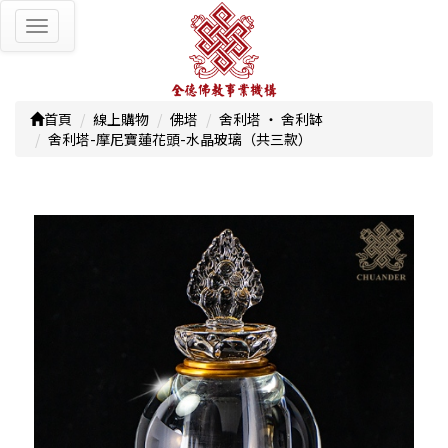
Toggle
navigation
首頁
線上購物
佛塔
舍利塔 ‧ 舍利缽
舍利塔-摩尼寶蓮花頭-水晶玻璃（共三款）