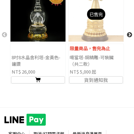
已售完
限量商品，售完為止
8吋8水晶舍利塔-金黃色-
噶當塔-銅精雕-可裝臟
舍
鑲鑽
（共二款）
玻
NT$ 26,000
NT$ 5,000 起
NT
貨到通知我
客服中心
取消/訂閱電子報
最新消息清單頁