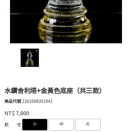
水鑽舍利塔+金黃色底座（共三款）
商品代號
2201008201941
2201008201941
德
品牌
NT$
7,800
鑫
GOODS000000000000000019835
GOODS000000000000003902461
小
中
大
尺 寸