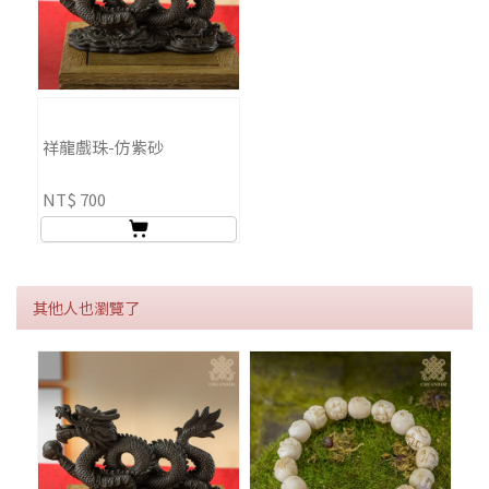
祥龍戲珠-仿紫砂
NT$ 700
其他人也瀏覽了