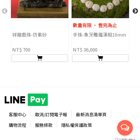
數量有限 ‧ 售完為止
數
祥龍戲珠-仿紫砂
手珠-象牙雕羅漢相10mm
桑
結
NT$ 700
NT$ 36,000
NT
客服中心
取消/訂閱電子報
最新消息清單頁
購物流程
服務條款
隱私權保護政策