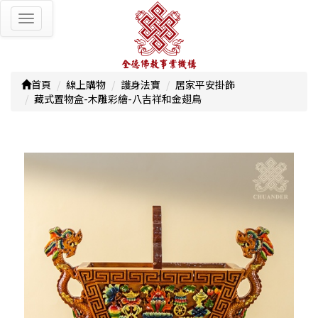
Toggle
navigation
首頁
線上購物
護身法寶
居家平安掛飾
藏式置物盒-木雕彩繪-八吉祥和金翅鳥