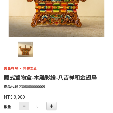
數量有限 ‧ 售完為止
藏式置物盒-木雕彩繪-八吉祥和金翅鳥
商品代號
2308080000009
2308080000009
高
品牌
婉
NT$
3,980
瑜
GOODS000000000000003605205
數量