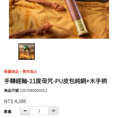
限量商品，售完為止
手轉經輪-21度母咒-PU皮包純銅+木手柄
商品代號
2307090000052
2307090000052
高
品牌
婉
NT$
4,280
瑜
GOODS000000000000003212784
數量