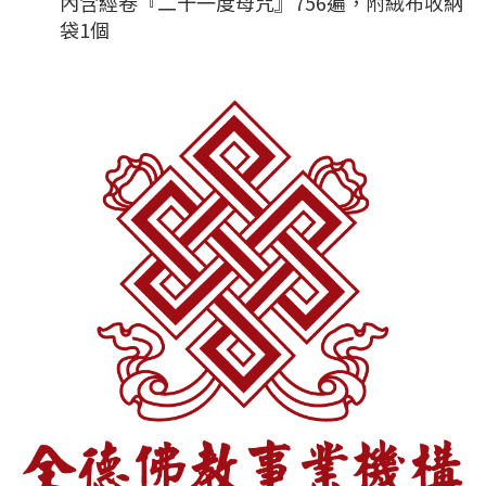
內含經卷『二十一度母咒』756遍，附絨布收納
袋1個