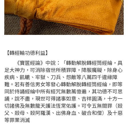
【轉經輪功德利益】
《寶篋經論》中說：「轉動解脫轉經筒經綸，具
足大神力，可消除宿世所積罪障，降服魔礙，除身心
疾病、飢轆、牢獄、刀兵、怨敵等八萬四千違緣障
難。若有善信男女等發心轉動解脫轉經筒經綸，即等
同於持誦經綸中所有經咒無數萬億遍，其功德不可思
議，說不盡，現世可得諸事如意、吉祥圓滿，十方一
切諸佛及無數龍天護法恆常佑護。可令五無間罪（殺
父、殺母、殺阿羅漢、出佛身血、破合和僧）及十惡
等罪業消滅