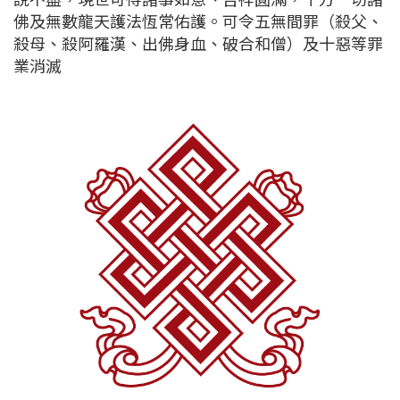
佛及無數龍天護法恆常佑護。可令五無間罪（殺父、
殺母、殺阿羅漢、出佛身血、破合和僧）及十惡等罪
業消滅