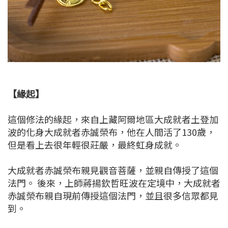
【緣起】
這個修法的緣起，來自上藏阿爾地區大成就者土登加
波的化身大成就者赤誠榮布，他在人間活了130歲，
但是看上去很年輕很莊嚴，最終虹身成就。
大成就者赤誠榮布親見觀音菩薩，並親自傳授了這個
法門。 後來，上師蔣揚欽哲旺波在定境中，大成就者
赤誠榮布親自現前傳授這個法門，並且很多信眾都見
到。