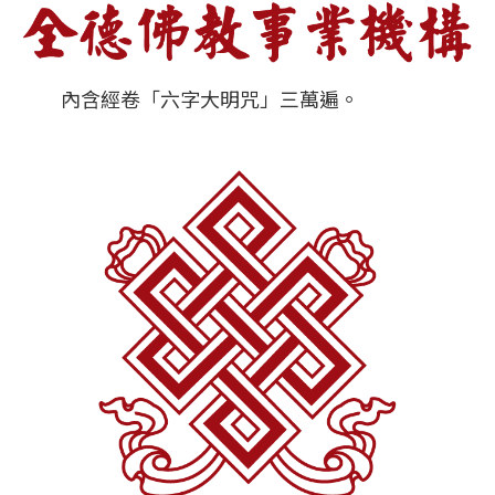
內含經卷「六字大明咒」三萬遍。