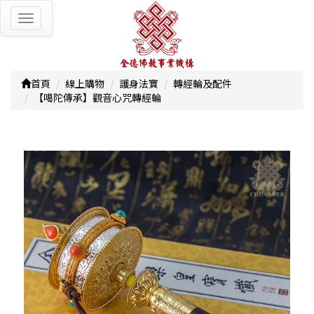
Toggle
navigation
首頁
線上購物
護身法寶
轉經輪及配件
【噶陀傳承】觀音心咒轉經輪