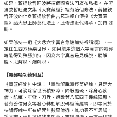
如是，蔣揚欽哲旺波將這個觀音法門廣布弘揚。 在蔣
揚欽哲旺波文集《大寶藏經》裡有這個修法，蔣揚欽
哲旺波的化身蔣揚欽哲曲吉羅珠親自傳授《大寶藏
經》給大恩上師莫札法王，此修法近代傳承，加持 殊
勝。
如果修持一遍《大悲六字真言急速加持祈請頌》，一
定往生西方極樂世界。 如果能用這個六字真言的轉經
輪能得到殊勝加持，因為六字真言是見解脫、聽解
脫、思解脫、觸解脫。
【轉經輪功德利益】
《寶篋經論》中說：「轉動解脫轉經筒經綸，具足大
神力，可消除宿世所積罪障，降服魔礙，除身心疾
病、飢轆、牢獄、刀兵、怨敵等八萬四千違緣障難。
若有善信男女等發心轉動解脫轉經筒經綸，即等同於
持誦經綸中所有經咒無數萬億遍，其功德不可思議，
說不盡，現世可得諸事如意、吉祥圓滿，十方一切諸