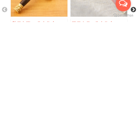
數量有限 ‧ 售完為止
限量商品，售完為止
手轉經輪-蓮師咒-紫銅+黑
手轉經輪-六字咒+21度母
手
檀木柄
咒-PU皮包純銅+木手柄
色
NT$ 3,980
NT$ 5,980
NT
貨到通知我
客服中心
取消/訂閱電子報
最新消息清單頁
購物流程
服務條款
隱私權保護政策
©FLAPS