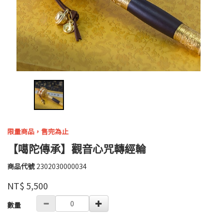
限量商品，售完為止
【噶陀傳承】觀音心咒轉經輪
商品代號
2302030000034
2302030000034
高
品牌
婉
NT$
5,500
瑜
GOODS000000000000002527170
數量