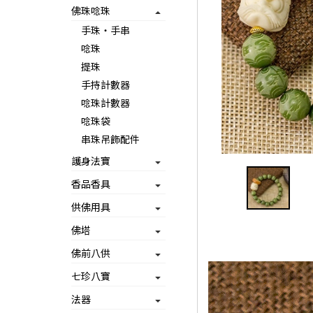
佛珠唸珠
手珠‧手串
唸珠
提珠
手持計數器
唸珠計數器
唸珠袋
串珠吊飾配件
護身法寶
香品香具
供佛用具
佛塔
佛前八供
七珍八寶
法器