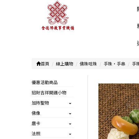
首頁
線上購物
佛珠唸珠
手珠‧手串
手
優惠活動商品
招財吉祥開運小物
加持聖物
佛像
唐卡
法照