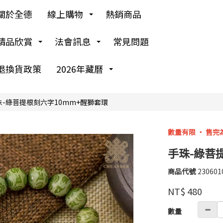
關於全德
線上購物
熱銷商品
精品欣賞
法會訊息
常見問題
退換貨政策
2026年藏曆
珠-綠菩提根刻六字10mm+醒獅套環
數量有限 ‧ 售完
手珠-綠菩
商品代號
230601
230601
紫
品牌
NT$
480
鈺
GOODS00000000
數量