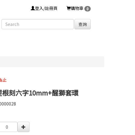
登入/註冊頁
購物車
0
查詢
為止
提根刻六字10mm+醒獅套環
0000028
0000028
0000002077678