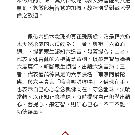
木做成的佛珠，其六條紋路代表文殊菩薩的六把
慧劍，象徵般若智慧的加持，故特別受到藏地學
僧之歡迎。
佩帶六道木念珠的真正殊勝處，乃是藉六道
木天然形成的六道紋路︰一者，象徵「六道輪
迴」，提醒眾生認知六道苦，發菩提心；二者，
代表文殊菩薩的六把智慧寶劍，以般若智慧攝持
六度萬行，斬斷眾生煩惱，出離六道苦海；三
者，代表著萬德具足的六字洪名「南無阿彌陀
佛」與六字真言「嗡嘛呢唄咩吽」。佛珠在手，
也表示自己心心念念與佛同在，守念盤珠，法輪
常轉。以正知正念持珠，時時提醒自己修學出離
心、菩提心、般若智，則佛心己心，不二不離，
功德無量。