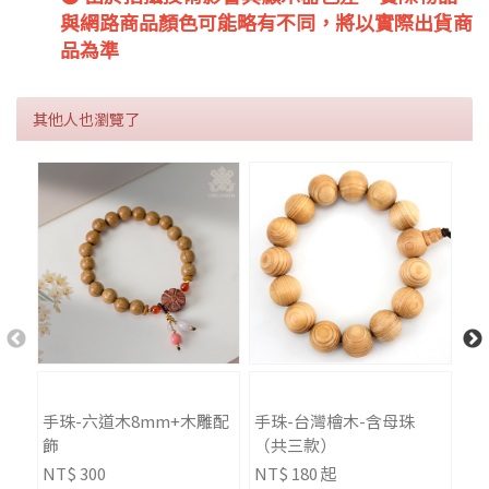
與網路商品顏色可能略有不同，將以實際出貨商
品為準
其他人也瀏覽了
手珠-六道木8mm+木雕配
手珠-台灣檜木-含母珠
唸
飾
（共三款）
NT$ 300
NT$ 180 起
NT