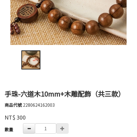
手珠-六道木10mm+木雕配飾（共三款）
商品代號
2280624162003
2280624162003
紫
品牌
NT$
300
鈺
GOODS000000000000000015703
數量