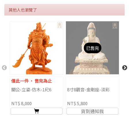
其他人也瀏覽了
已售完
僅此一件 ‧ 售完為止
限
關公-立姿-仿木-1尺6
8寸8觀音-金剛座-淡彩
戰
NT$ 8,000
NT$ 5,800
NT
貨到通知我