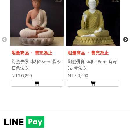
限量商品 ‧ 售完為止
限量商品 ‧ 售完為止
限
陶瓷佛像-本師35cm-紫砂-
陶瓷佛像-本師38cm-有背
陶
石色法衣
光-黃法衣
青
NT$ 6,800
NT$ 9,000
NT