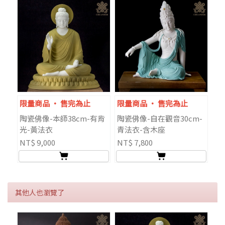
限量商品 ‧ 售完為止
限量商品 ‧ 售完為止
陶瓷佛像-本師38cm-有背
陶瓷佛像-自在觀音30cm-
光-黃法衣
青法衣-含木座
NT$ 9,000
NT$ 7,800
其他人也瀏覽了