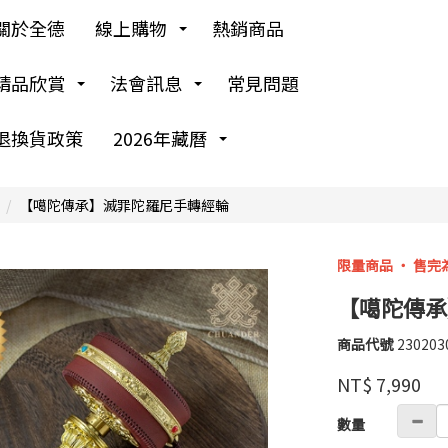
關於全德
線上購物
熱銷商品
精品欣賞
法會訊息
常見問題
退換貨政策
2026年藏曆
【噶陀傳承】滅罪陀羅尼手轉經輪
限量商品 ‧ 售完
【噶陀傳承
商品代號
230203
龍
230203
響
品牌
NT$
7,990
譽
鳴
GOODS00000000
數量