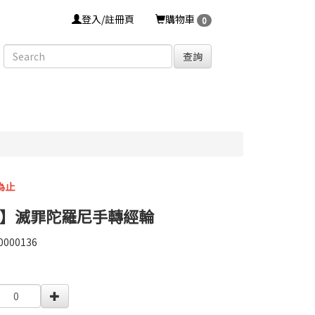
登入/註冊頁
購物車
0
查詢
為止
】滅罪陀羅尼手轉經輪
0000136
0000136
0000004657709