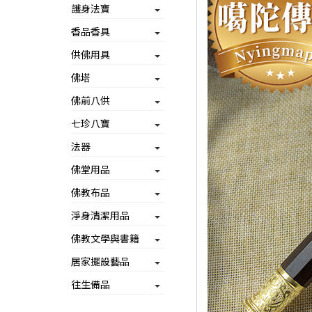
護身法寶
香品香具
供佛用具
佛塔
佛前八供
七珍八寶
法器
佛堂用品
佛教布品
淨身清潔用品
佛教文學與書籍
居家擺設藝品
往生備品