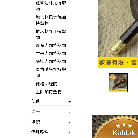
虛空法林加持聖
物
秋吉林巴寺院加
持聖物
敏珠林寺加持聖
物
楚布寺加持聖物
甘丹寺加持聖物
薩迦寺加持聖物
直貢噶舉加持聖
物
德格印經院
上師加持聖物
佛像
唐卡
法照
佛珠唸珠