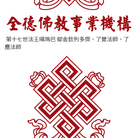
第十七世法王噶瑪巴 鄔金欽列多傑、了覺法師、了
塵法師