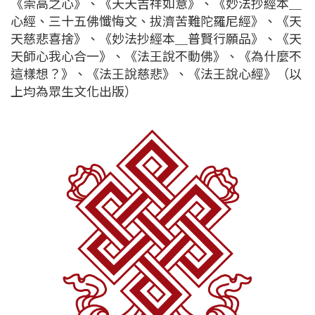
《崇高之心》、《天天吉祥如意》、《妙法抄經本＿
心經、三十五佛懺悔文、拔濟苦難陀羅尼經》、《天
天慈悲喜捨》、《妙法抄經本＿普賢行願品》、《天
天師心我心合一》、《法王說不動佛》、《為什麼不
這樣想？》、《法王說慈悲》、《法王說心經》（以
上均為眾生文化出版）