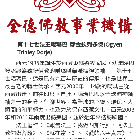
第十七世法王噶瑪巴 鄔金欽列多傑(Ogyen
Trinley Dorje)
西元1985年誕生於西藏東部遊牧家庭，幼年時即
被認證為藏傳佛教的噶瑪噶舉派精神領袖──第十七
世噶瑪巴。這是已有九百年歷史的傳承，也是世界上
最古老的轉世傳承。西元2000年，14歲的噶瑪巴從
西藏出走，前往印度。自此，噶瑪巴即以全球精神領
袖之一的身分，行腳世界，為全球的心靈、環保、人
類間的和平努力，也致力於保存西藏文化。西元2008
年和2011年兩度出訪美國，並於近年來造訪歐陸。
法王著作：《報告法王：我做四加行》、《法王
教你做菩薩》、《就在當下》、《愛的六字真言》、