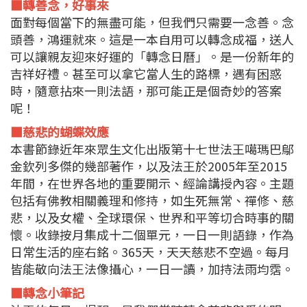
■轉善念，好事來
面對每個當下的無盡可能，但我們只需要一念善。念
頭善，鴻運就來。這是一本自用可以轉念成福，送人
可以讓親友迎來好運的「轉念日曆」。是一份新年的
吉祥好禮。甚至可以拿它當人生的路標，遇有困惑
時，隨意拈來一則法語，那可能正是個奇妙的答案
呢！
■慈悲的蝴蝶效應
本書節錄近年來眾生文化出版第十七世法王噶瑪巴鄔
金欽列多傑的幾部著作，以及法王於2005年至2015
年間，在世界各地的重要開示、經論講授內容。主題
包括有佛教相關義理和修持，如生死無常、禪修、慈
悲，以及女權、全球環保、世界和平等切合時事的關
懷。收錄按月集成十二個單元，一日一則語錄，作為
日常生活的座右銘。365天，天天慈悲不空過。每月
皆能敬向法王法像攝心，一日一讀，加持法雨均霑。
■轉念小筆記