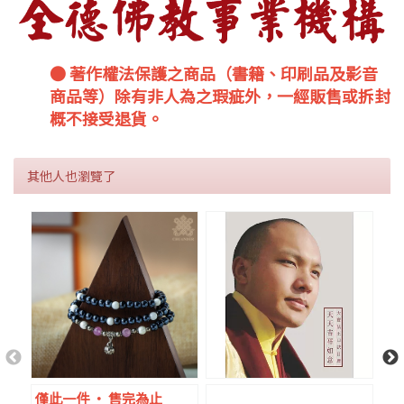
● 著作權法保護之商品（書籍、印刷品及影音
商品等）除有非人為之瑕疵外，一經販售或拆封
概不接受退貨。
其他人也瀏覽了
僅此一件 ‧ 售完為止
限