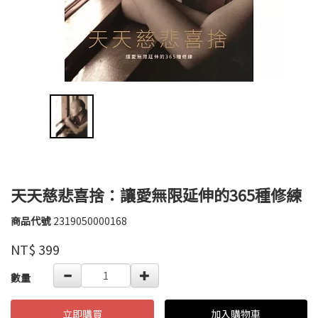
天天慈悲喜捨：讓愛無限延伸的365種修練
商品代號
2319050000168
2319050000168
紅
品牌
螞
NT$
399
蟻
GOODS000000000000004512273
數量
立即購買
加入購物車