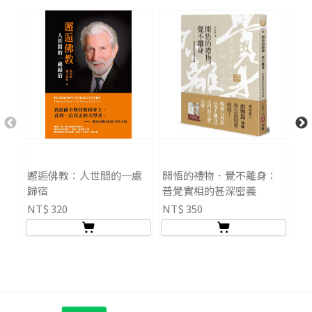
邂逅佛教：人世間的一處
開悟的禮物．覺不離身：
大
歸宿
普覺實相的甚深密義
冊）
NT$ 320
NT$ 350
NT