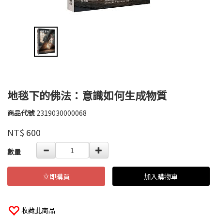
地毯下的佛法：意識如何生成物質
商品代號
2319030000068
2319030000068
紅
品牌
螞
NT$
600
蟻
GOODS000000000000004208001
數量
立即購買
加入購物車
收藏此商品