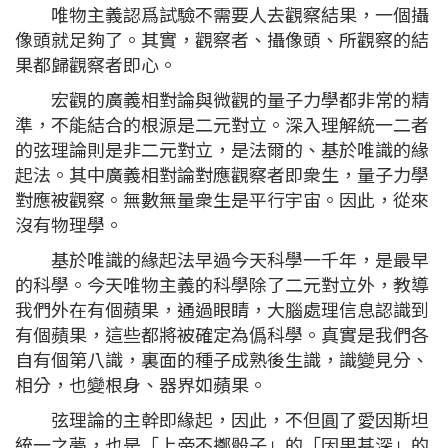
唯物主義認爲試驗不需要人去觀察結果，一個攝
像頭就足夠了。其實，觀察者、攝像頭、所觀察的結
果都歸觀察者即心。
宏觀的廣義相對論與微觀的量子力學都非常的精
準，不能結合的根源是二元對立。深入理解統一二者
的弦理論則是非二元對立，是法爾的、基於唯識的緣
起法。其中廣義相對論對應觀察者即衆生，量子力學
對應被觀察。無數無量衆生是平行宇宙。因此，從來
沒有物理學。
基於唯識的緣起法早過今天科學一千年，是最早
的科學。今天唯物主義的科學除了二元對立外，教導
我們外在有個蘋果，通過眼睛，大腦處理信息認識到
有個蘋果，這些都將被確定為僞科學。真實是我們各
自有個第八識，裏面的種子成熟後生識，識變見分、
相分，也變根身、器界如蘋果。
弦理論的主幹即緣起，因此，不但圓了愛因斯坦
統一之夢，也是「上帝不擲骰子」的「因果甚深」的