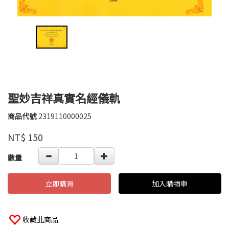
聖妙吉祥真實名經儀軌
商品代號
2319110000025
大
2319110000025
乘
品牌
NT$
150
林
佛
GOODS000000000000004605281
數量
立即購買
加入購物車
收藏此商品