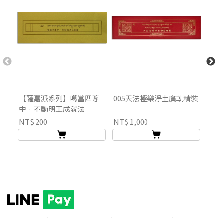
【薩嘉派系列】噶當四尊
005天法極樂淨土廣軌精裝
聖
中．不動明王成就法
(ST054)
NT$ 200
NT$ 1,000
NT