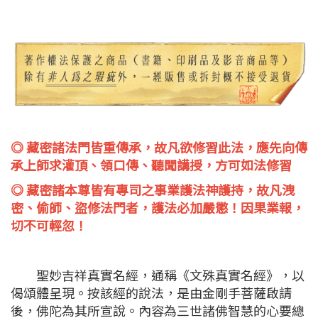
◎ 藏密諸法門皆重傳承，故凡欲修習此法，應先向傳
承上師求灌頂、領口傳、聽聞講授，方可如法修習
◎ 藏密諸本尊皆有專司之事業護法神護持，故凡洩
密、偷師、盜修法門者，護法必加嚴懲！因果業報，
切不可輕忽！
聖妙吉祥真實名經，通稱《文殊真實名經》，以
偈頌體呈現。按該經的說法，是由金剛手菩薩啟請
後，佛陀為其所宣說。內容為三世諸佛智慧的心要總