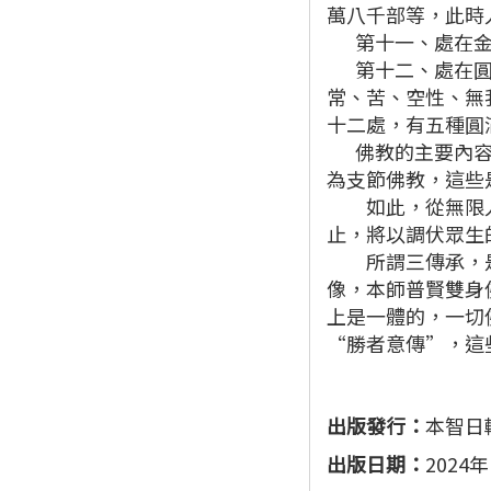
萬八千部等，此時
第十一、處在金剛
第十二、處在圓滿
常、苦、空性、無
十二處，有五種圓
佛教的主要內容中
為支節佛教，這些
如此，從無限人壽
止，將以調伏眾生
所謂三傳承，是前
像，本師普賢雙身
上是一體的，一切
“勝者意傳”，這
出版發行：
本智日
出版日期：
2024