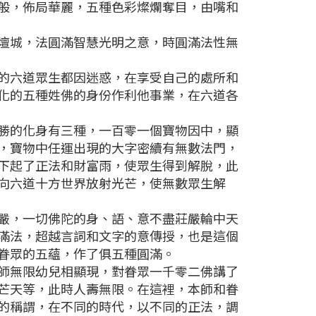
般，佈局華麗，五種色彩燦爛奪目，由嘴和
壇城，法圓滿智慧光明之意，時圓滿法性無
的六道眾生都因迷惑，在享受自己的處所和
化的五種姓佛的身份作利他事業，在六道各
勝的化身有三種，一百零一個寶物因中，顯
，寶物中任運出現的大字密續有無數法門，
下起了正法和財富雨，使眾生得到解脫，此
向六道十方世界放射光芒，使無數眾生解
嚴，一切佛陀的身、語、意不盡莊嚴輪中天
滿法，超越言詞和文字的意傳授，也是這個
眷眾的五蘊，作了俱五種圓滿。
師無限幼兒相顯現，對眷眾一千零二佛講了
芒天等，此時人壽無限。在這裡，本師和眷
的稱謂，在不同的時代，以不同的正法，調