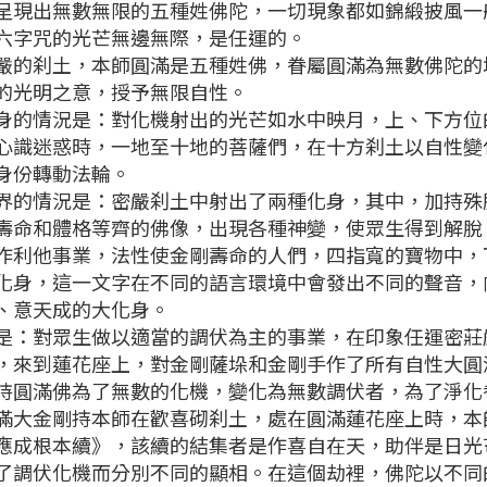
出無數無限的五種姓佛陀，一切現象都如錦緞披風一
六字咒的光芒無邊無際，是任運的。
刹土，本師圓滿是五種姓佛，眷屬圓滿為無數佛陀的
的光明之意，授予無限自性。
情況是：對化機射出的光芒如水中映月，上、下方位
心識迷惑時，一地至十地的菩薩們，在十方刹土以自性變
身份轉動法輪。
情況是：密嚴刹土中射出了兩種化身，其中，加持殊
壽命和體格等齊的佛像，出現各種神變，使眾生得到解脫
作利他事業，法性使金剛壽命的人們，四指寬的寶物中，
化身，這一文字在不同的語言環境中會發出不同的聲音，
、意天成的大化身。
對眾生做以適當的調伏為主的事業，在印象任運密莊
，來到蓮花座上，對金剛薩垛和金剛手作了所有自性大圓
持圓滿佛為了無數的化機，變化為無數調伏者，為了淨化
金剛持本師在歡喜砌刹土，處在圓滿蓮花座上時，本
應成根本續》，該續的結集者是作喜自在天，助伴是日光
了調伏化機而分別不同的顯相。在這個劫裡，佛陀以不同