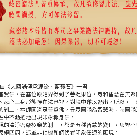
自《大圓滿傳承源流．藍寶石》一書
佛，在基位原始界得到了菩提果位，身和智慧在無聚
、悲心三身形態存在法界裡，對境中難以顯出，所以，一
土，本師圓滿是普賢佛，眷眾圓滿為智慧海，時圓滿
性中不動搖地出現印象報身佛。
清淨密嚴極樂的刹土，都是五種智慧的變化，那裡不
環繞四周，這並非化機和調伏者印象任運的顯現。