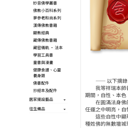
妙音佛學叢書
佛教小百科系列
夢參老和尚系列
漢傳佛教書籍
顯教經典
藏傳佛教書籍
藏密儀軌 ‧ 法本
學習工具書
童書與漫畫
健康食譜、心靈
養身類
—— 以下摘錄
佛書配件
我等祥瑞本師普賢
抄經本及配件
期間，自性、本色
居家擺設藝品
在圓滿法身佛的刹
任運之中明亮，自
往生備品
這些自性中顯現的
種姓佛的無數壇城