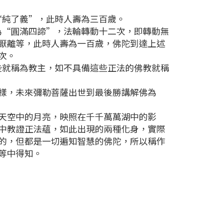
純了義”，此時人壽為三百歲。
“圓滿四諦”，法輪轉動十二次，即轉動無
厭離等，此時人壽為一百歲，佛陀到達上述
次。
就稱為教主，如不具備這些正法的佛教就稱
樣，未來彌勒菩薩出世到最後勝講解佛為
天空中的月亮，映照在千千萬萬湖中的影
中教證正法蘊，如此出現的兩種化身，實際
的，但都是一切遍知智慧的佛陀，所以稱作
等中得知。