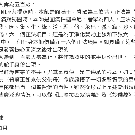
人壽為五百歲。
座菩提源時，本師是圓滿王，眷眾為三依怙，正法為“
孤獨圓時，本師是圓滿釋迦牟尼，眷眾為四人，正法為
我、因、集、生、緣、道、理、修、永出、滅、寂、妙、
滿，六十個正法項目，這是為了淨化賢劫上弦和下弦六十
，一個化身本師俱備九十六個正法項目。如具備了這些
是發菩提心圓滿之後才出現的。
到一百歲人壽為止，將作為眾生的舵手身份出世，同
的舵手身份出現。
譯密宗的不共，尤其是意傳，是三傳承的根本，如同
佛（普賢王如來佛父佛母）徹底證悟了一切遍智智慧的意
佛陀都出自一個普賢佛的自性，雖然從形式上是逐漸出現
些廣泛的情況，可以從《比瑪拉密紮精義》及《妙乘藏》
輪
年1月