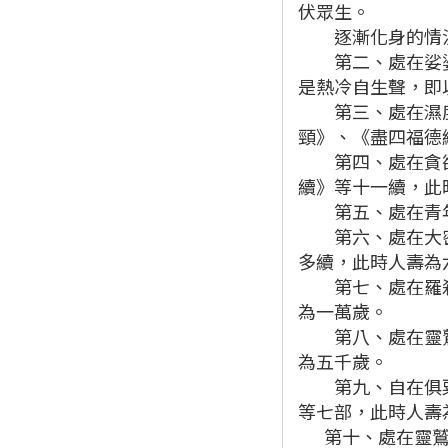
伏眾生。
逐漸化身的情
第二、處在娑婆世
是熱冷自生聲，即
第三、處在濕度光
頸》、《盡四福德
第四、處在貪欲源
續》等十一續，此
第五、處在青年
第六、處在大密神
多續，此時人壽為
第七、處在羅刹俱
為一萬歲。
第八、處在靈鷲山
為五千歲。
第九、自在俱粟持
等七部，此時人壽
第十、處在靈鷲堆