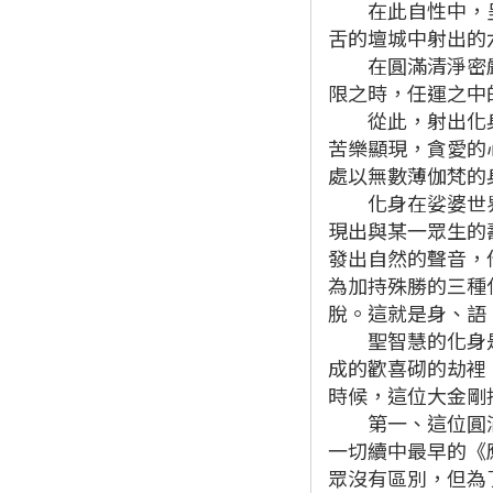
在此自性中，呈現
舌的壇城中射出的
在圓滿清淨密嚴的
限之時，任運之中
從此，射出化身的
苦樂顯現，貪愛的
處以無數薄伽梵的
化身在娑婆世界的
現出與某一眾生的
發出自然的聲音，
為加持殊勝的三種
脫。這就是身、語
聖智慧的化身是：
成的歡喜砌的劫裡
時候，這位大金剛
第一、這位圓滿大
一切續中最早的《
眾沒有區別，但為