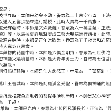
況是：
界時，本師是幼兒不動，眷眾為二十萬空行母，正法
以遍入五髻頂語來進行講授，此時人壽為一千萬歲。
輝蘊時，本師是文殊救難，眷眾為六十萬菩薩，正法
續》等，以馬拉夏許風聲變成三髻大鵬語進行講授，此時
在胎時，本師是青年常歡樂，眷眾為五千夜叉和岩羅
時人壽為八萬歲。
藥物的花園中時，本師是六俱金剛持，眷眾為七世佛陀
變火焰墳墓時，本師是大青年勇士力，眷眾為七位菩
六萬歲。
茹哩聲時，本師是仙人忿怒王，眷眾為一千萬羅刹，
王舍城時，本師是阿羅漢金光聖，眷眾為俱神通的無
綠松廠色眉毛者的菩提樹勝利屋時，本師是悲心神變
為一千歲。
時，本師是光佑，眷眾為七位阿羅漢長老，正法為“經