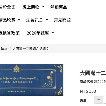
關於全德
線上購物
熱銷商品
精品欣賞
法會訊息
常見問題
退換貨政策
2026年藏曆
 法本
大圓滿十二導師之祈請文
大圓滿十二
商品代號
231904
231904
智
品牌
慧
NT$
350
輪
GOODS00000000
數量