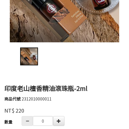
印度老山檀香精油滾珠瓶-2ml
商品代號
2312010000011
2312010000011
芙
品牌
玉
NT$
220
寶
GOODS000000000000002640735
數量