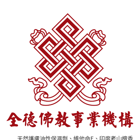
天然護膚油性保濕劑、維他命E、印度老山檀香