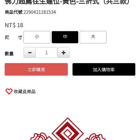
佛力超薦往生蓮位-黃色-三折式（共三款）
商品代號
2290421181534
菘
2290421181534
逸
品牌
NT$
18
紙
業
GOODS000000000000000019953
GOODS000000000000000002568
小
中
大
尺 寸
數量
立即購買
加入購物車
收藏此商品