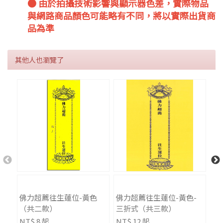
● 由於拍攝技術影響與顯示器色差，實際物品
與網路商品顏色可能略有不同，將以實際出貨商
品為準
其他人也瀏覽了
佛力超薦往生蓮位-黃色
佛力超薦往生蓮位-黃色-
冤
（共二款）
三折式（共三款）
（
NT$ 8 起
NT$ 12 起
NT